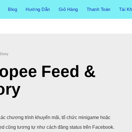
Blog
Hướng Dẫn
Giỏ Hàng
Thanh Toán
Tài K
Story
hopee Feed &
ory
các chương trình khuyến mãi, tổ chức minigame hoặc
cũng tương tự như cách đăng status trên Facebook.