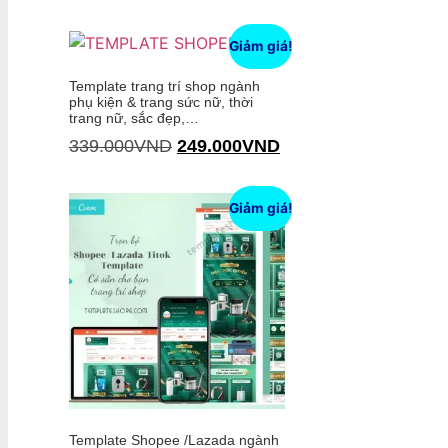
Thêm vào giỏ hàng
Giảm giá!
Template trang trí shop ngành
phụ kiện & trang sức nữ, thời
trang nữ, sắc đẹp,…
339.000
VND
249.000
VND
Thêm vào giỏ hàng
Giảm giá!
Template Shopee /Lazada ngành