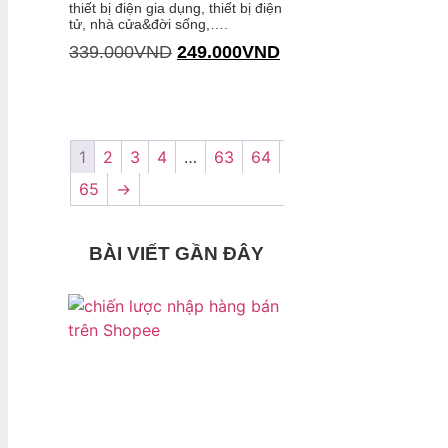
thiết bị điện gia dụng, thiết bị điện
tử, nhà cửa&đời sống,….
339.000
VND
249.000
VND
Thêm vào giỏ hàng
1
2
3
4
…
63
64
65
→
BÀI VIẾT GẦN ĐÂY