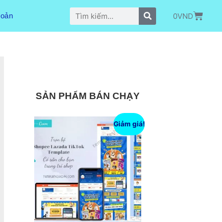
0
VND
hoản
SẢN PHẨM BÁN CHẠY
Giảm giá!