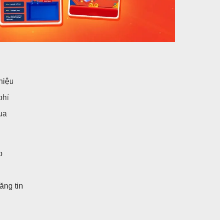
hiệu
phí
ua
p
ăng tin