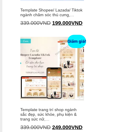
Template Shopee/ Lazada/ Tiktok
ngành chăm sóc thú cưng,…
339.000
VND
199.000
VND
Thêm vào giỏ hàng
Giảm giá!
Template trang trí shop ngành
sắc đẹp, sức khỏe, phụ kiện &
trang sức nữ,…
339.000
VND
249.000
VND