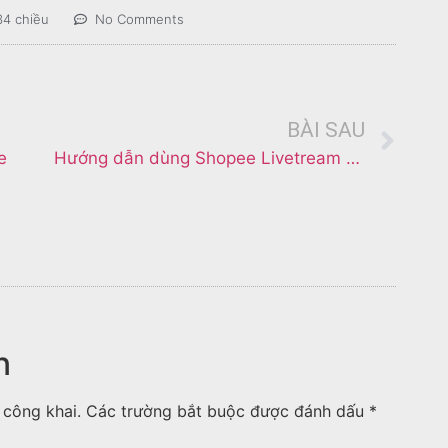
34 chiều
No Comments
BÀI SAU
e
Hướng dẫn dùng Shopee Livetream để bán hàng
n
 công khai.
Các trường bắt buộc được đánh dấu
*