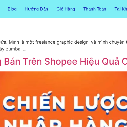
Blog
Hướng Dẫn
Giỏ Hàng
Thanh Toán
Tài K
Dứa. Mình là một freelance graphic design, và mình chuyên
ảy zumba, ....
 Bán Trên Shopee Hiệu Quả C