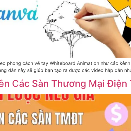
eo phong cách vẽ tay Whiteboard Animation như các kênh 
ớng dẫn này sẽ giúp bạn tạo ra được các video hấp dẫn nh
rên Các Sàn Thương Mại Điện