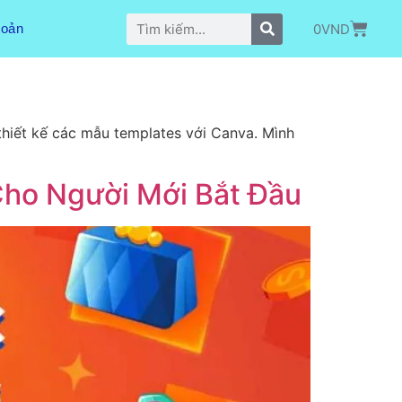
0
VND
hoản
 thiết kế các mẫu templates với Canva. Mình
ho Người Mới Bắt Đầu