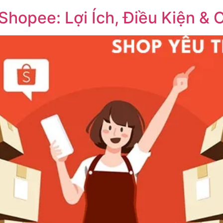
Shopee: Lợi Ích, Điều Kiện &