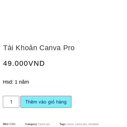
Tài Khoản Canva Pro
49.000
VND
Hsd: 1 năm
Thêm vào giỏ hàng
SKU
C001
Category
Canva pro
Tags
canva
,
canva pro
,
template