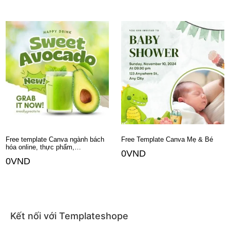
Thêm vào giỏ hàng
Thêm vào giỏ hàng
Free template Canva ngành bách
Free Template Canva Mẹ & Bé
hóa online, thực phẩm,…
0
VND
0
VND
Thêm vào giỏ hàng
Thêm vào giỏ hàng
Kết nối với Templateshope