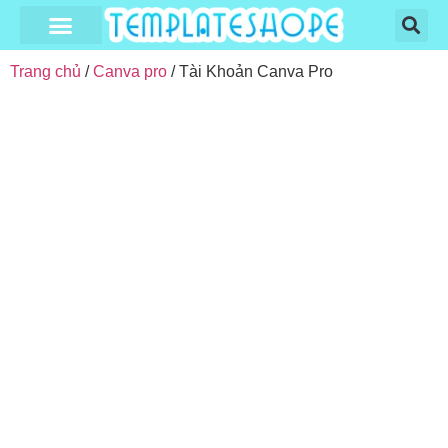
Trang Chủ
Cửa Hàng
Hướng Dẫn
Giỏ Hàng
Thanh Toán
Tài Khoản
Trang chủ
/
Canva pro
/ Tài Khoản Canva Pro