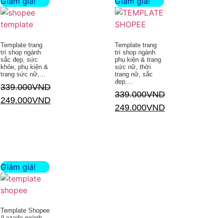
Giảm giá!
Giảm giá!
Template trang
Template trang
trí shop ngành
trí shop ngành
sắc đẹp, sức
phụ kiện & trang
khỏe, phụ kiện &
sức nữ, thời
trang sức nữ,…
trang nữ, sắc
đẹp,…
339.000
VND
339.000
VND
249.000
VND
249.000
VND
Thêm vào giỏ hàng
Thêm vào giỏ hàng
Giảm giá!
Template Shopee
/Lazada ngành