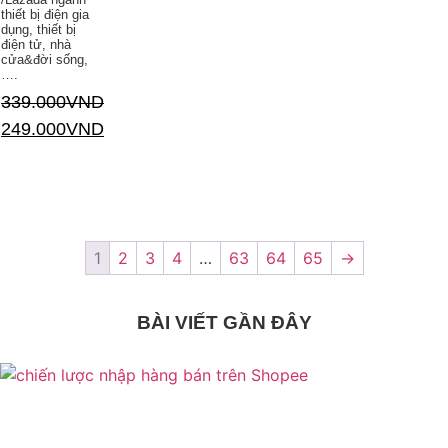
thiết bị điện gia
dụng, thiết bị
điện tử, nhà
cửa&đời sống,
….
339.000
VND
249.000
VND
Thêm vào giỏ hàng
1
2
3
4
…
63
64
65
→
BÀI VIẾT GẦN ĐÂY