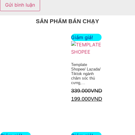
SẢN PHẨM BÁN CHẠY
Giảm giá!
Template
Shopee/ Lazada/
Tiktok ngành
chăm sóc thú
cưng,…
339.000
VND
199.000
VND
Thêm vào giỏ hàng