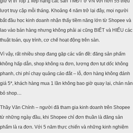
giữ vị trí Top 1 xếp hạng các sàn TMĐT ở VN với hơn 55 triệu
lượt truy cập mỗi tháng. Khoảng 4 năm trở lại đây, mọi người
bắt đầu học kinh doanh nhận thấy tiềm năng lớn từ Shopee và
lao vào bán hàng nhưng không phải ai cũng BIẾT và HIỂU các
thuật toán, quy trình, cơ chế hoạt động trên sàn.
Vì vậy, rất nhiều shop đang gặp các vấn đề: đăng sản phẩm
không hấp dẫn, shop không ra đơn, lượng đơn tụt dốc không
phanh, chi phí chạy quảng cáo đắt – lỗ, đơn hàng không đánh
giá 5*, khách hàng mua 1 lần không bao giờ quay lại, chán nản
bỏ shop…
Thầy Văn Chính – người đã tham gia kinh doanh trên Shopee
từ những ngày đầu, khi Shopee chỉ đơn thuần là đăng sản
phẩm là ra đơn. Với 5 năm thực chiến và những kinh nghiệm