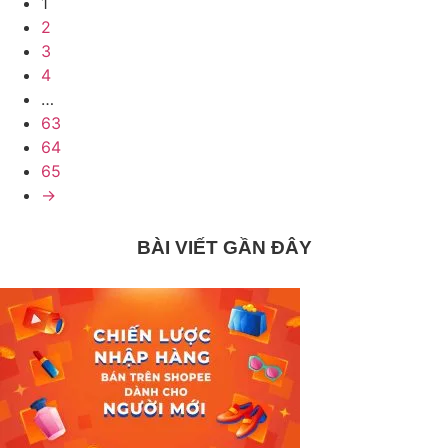
1
2
3
4
…
63
64
65
→
BÀI VIẾT GẦN ĐÂY