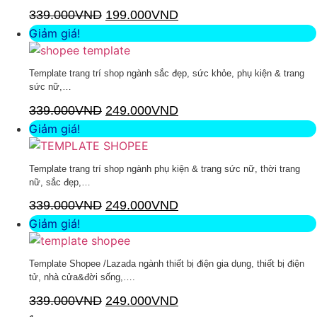
339.000
VND
199.000
VND
Thêm vào giỏ hàng
Giảm giá!
Template trang trí shop ngành sắc đẹp, sức khỏe, phụ kiện & trang
sức nữ,…
339.000
VND
249.000
VND
Thêm vào giỏ hàng
Giảm giá!
Template trang trí shop ngành phụ kiện & trang sức nữ, thời trang
nữ, sắc đẹp,…
339.000
VND
249.000
VND
Thêm vào giỏ hàng
Giảm giá!
Template Shopee /Lazada ngành thiết bị điện gia dụng, thiết bị điện
tử, nhà cửa&đời sống,….
339.000
VND
249.000
VND
Thêm vào giỏ hàng