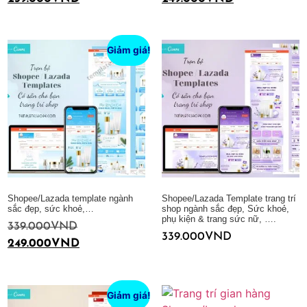
Thêm vào giỏ hàng
Thêm vào giỏ hàng
Giảm giá!
Shopee/Lazada template ngành
Shopee/Lazada Template trang trí
sắc đẹp, sức khoẻ,…
shop ngành sắc đẹp, Sức khoẻ,
phụ kiện & trang sức nữ, ….
339.000
VND
339.000
VND
249.000
VND
Thêm vào giỏ hàng
Thêm vào giỏ hàng
Giảm giá!