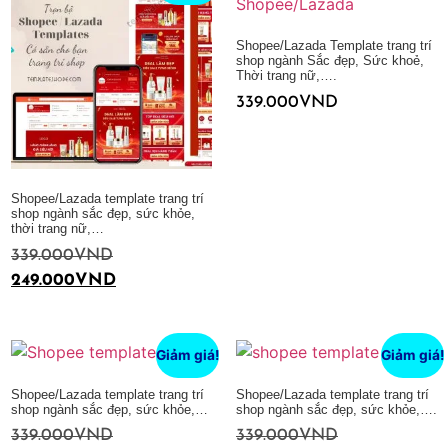
Shopee/Lazada Template trang trí
shop ngành Sắc đẹp, Sức khoẻ,
Thời trang nữ,….
339.000
VND
Thêm vào giỏ hàng
Shopee/Lazada template trang trí
shop ngành sắc đẹp, sức khỏe,
thời trang nữ,…
339.000
VND
249.000
VND
Thêm vào giỏ hàng
Giảm giá!
Giảm giá!
Shopee/Lazada template trang trí
Shopee/Lazada template trang trí
shop ngành sắc đẹp, sức khỏe,…
shop ngành sắc đẹp, sức khỏe,….
339.000
VND
339.000
VND