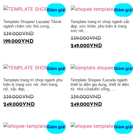
Giảm giá!
Giảm giá!
Template Shopee/ Lazada/ Tiktok
Template trang trí shop ngành sắc
ngành chăm sóc thú cưng,…
đẹp, sức khỏe, phụ kiện & trang
sức nữ,…
339.000
VND
339.000
VND
199.000
VND
249.000
VND
Thêm vào giỏ hàng
Thêm vào giỏ hàng
Giảm giá!
Giảm giá!
Template trang trí shop ngành phụ
Template Shopee /Lazada ngành
kiện & trang sức nữ, thời trang
thiết bị điện gia dụng, thiết bị điện
nữ, sắc đẹp,…
tử, nhà cửa&đời sống,….
339.000
VND
339.000
VND
249.000
VND
249.000
VND
Thêm vào giỏ hàng
Thêm vào giỏ hàng
Giảm giá!
Giảm giá!