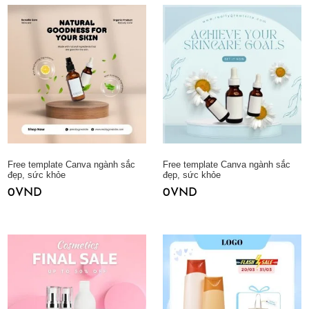
Free template Canva ngành sắc
Free template Canva ngành sắc
đẹp, sức khỏe
đẹp, sức khỏe
0
VND
0
VND
Thêm vào giỏ hàng
Thêm vào giỏ hàng