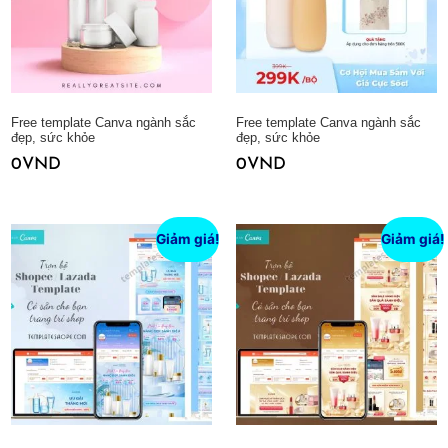
Free template Canva ngành sắc
Free template Canva ngành sắc
đẹp, sức khỏe
đẹp, sức khỏe
0
VND
0
VND
Thêm vào giỏ hàng
Thêm vào giỏ hàng
Giảm giá!
Giảm giá!