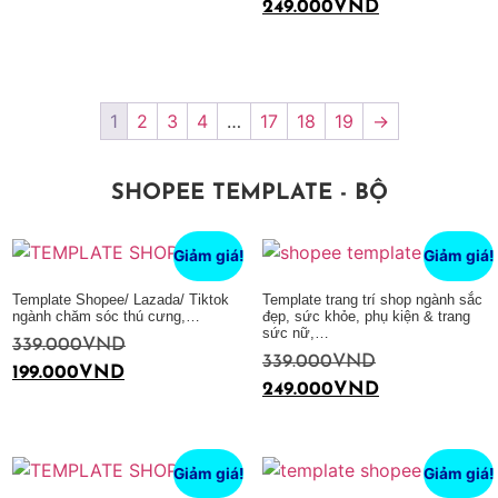
249.000
VND
Thêm vào giỏ hàng
1
2
3
4
…
17
18
19
→
SHOPEE TEMPLATE - BỘ
Giảm giá!
Giảm giá!
Template Shopee/ Lazada/ Tiktok
Template trang trí shop ngành sắc
ngành chăm sóc thú cưng,…
đẹp, sức khỏe, phụ kiện & trang
sức nữ,…
339.000
VND
339.000
VND
199.000
VND
249.000
VND
Thêm vào giỏ hàng
Thêm vào giỏ hàng
Giảm giá!
Giảm giá!