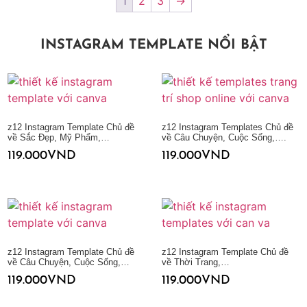
1
2
3
→
INSTAGRAM TEMPLATE NỔI BẬT
z12 Instagram Template Chủ đề
z12 Instagram Templates Chủ đề
về Sắc Đẹp, Mỹ Phẩm,…
về Câu Chuyện, Cuộc Sống,….
119.000
VND
119.000
VND
Thêm vào giỏ hàng
Thêm vào giỏ hàng
z12 Instagram Template Chủ đề
z12 Instagram Template Chủ đề
về Câu Chuyện, Cuộc Sống,…
về Thời Trang,…
119.000
VND
119.000
VND