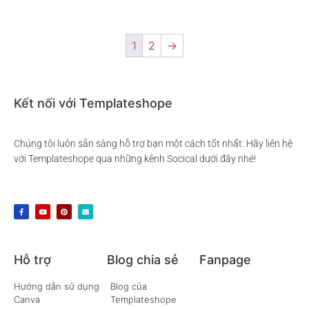
Thêm vào giỏ hàng
Thêm vào giỏ hàng
1
2
→
Kết nối với Templateshope
Chúng tôi luôn sẵn sàng hỗ trợ bạn một cách tốt nhất. Hãy liên hệ
với Templateshope qua những kênh Socical dưới đây nhé!
Hỗ trợ
Blog chia sẻ
Fanpage
Hướng dẫn sử dụng
Blog của
Canva
Templateshope