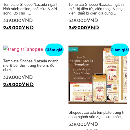
Template Shopee /Lazada ngành
Template Shopee /Lazada ngành
Nhà sách online, nhà cửa & đời
thiết bị điện tử, điện thoại & phụ
sống, đồ chơi,….
kiện, thiết bị điện gia dụng,…
339.000
VND
339.000
VND
249.000
VND
249.000
VND
Thêm vào giỏ hàng
Thêm vào giỏ hàng
Giảm giá!
Giảm giá!
Template Shopee /Lazada ngành
mẹ & bé, thời trang trẻ em, đồ
chơi,….
339.000
VND
249.000
VND
Thêm vào giỏ hàng
Shopee /Lazada template trang trí
shop ngành sắc đẹp, sức khỏe,…
339.000
VND