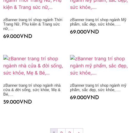
zBanner trang trí shop ngành Thời
zBanner trang trí shop ngành Mỹ
Trang Nữ, Phụ kiện & Trang sức
phẩm, sắc đẹp, sức khỏe,….
nữ,…
69.000
VND
69.000
VND
Thêm vào giỏ hàng
Thêm vào giỏ hàng
zBanner trang trí shop ngành nhà
zBanner trang trí shop ngành mỹ
cửa & đời sống, sức khỏe, Mẹ &
phẩm, sắc đẹp, sức khỏe,….
Bé,…
69.000
VND
59.000
VND
Thêm vào giỏ hàng
Thêm vào giỏ hàng