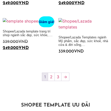
249.000
VND
249.000
VND
Thêm vào giỏ hàng
Thêm vào giỏ hàng
Giảm giá!
Shopee/Lazada template trang trí
shop ngành sắc đẹp, sức khỏe,….
Shopee/Lazada Templates ngành
Mỹ phẩm, sắc đẹp, sức khoẻ, nhà
339.000
VND
cửa & đời sống,…
249.000
VND
339.000
VND
Thêm vào giỏ hàng
Thêm vào giỏ hàng
1
2
3
→
SHOPEE TEMPLATE ƯU ĐÃI