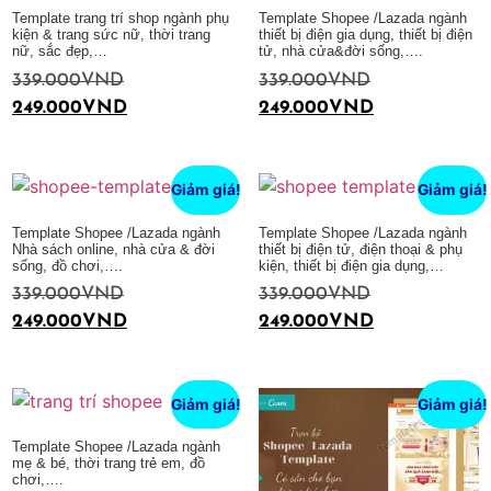
Template trang trí shop ngành phụ
Template Shopee /Lazada ngành
kiện & trang sức nữ, thời trang
thiết bị điện gia dụng, thiết bị điện
nữ, sắc đẹp,…
tử, nhà cửa&đời sống,….
339.000
VND
339.000
VND
249.000
VND
249.000
VND
Thêm vào giỏ hàng
Thêm vào giỏ hàng
Giảm giá!
Giảm giá!
Template Shopee /Lazada ngành
Template Shopee /Lazada ngành
Nhà sách online, nhà cửa & đời
thiết bị điện tử, điện thoại & phụ
sống, đồ chơi,….
kiện, thiết bị điện gia dụng,…
339.000
VND
339.000
VND
249.000
VND
249.000
VND
Thêm vào giỏ hàng
Thêm vào giỏ hàng
Giảm giá!
Giảm giá!
Template Shopee /Lazada ngành
mẹ & bé, thời trang trẻ em, đồ
chơi,….