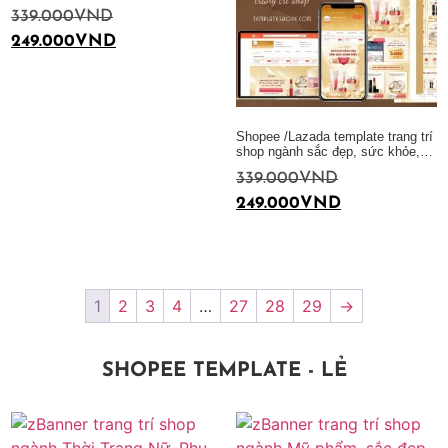
339.000
VND
249.000
VND
Thêm vào giỏ hàng
Shopee /Lazada template trang trí
shop ngành sắc đẹp, sức khỏe,…
339.000
VND
249.000
VND
Thêm vào giỏ hàng
1
2
3
4
…
27
28
29
→
SHOPEE TEMPLATE - LẺ