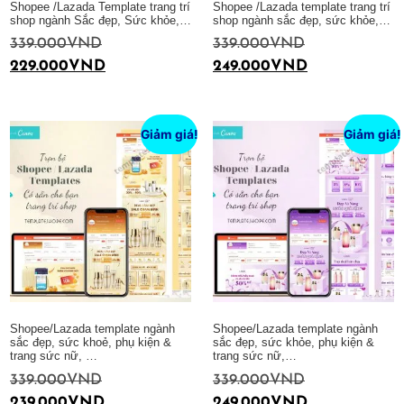
Shopee /Lazada Template trang trí
Shopee /Lazada template trang trí
shop ngành Sắc đẹp, Sức khỏe,…
shop ngành sắc đẹp, sức khỏe,…
339.000
VND
339.000
VND
229.000
VND
249.000
VND
Thêm vào giỏ hàng
Thêm vào giỏ hàng
Giảm giá!
Giảm giá!
Shopee/Lazada template ngành
Shopee/Lazada template ngành
sắc đẹp, sức khoẻ, phụ kiện &
sắc đẹp, sức khỏe, phụ kiện &
trang sức nữ, …
trang sức nữ,…
339.000
VND
339.000
VND
239.000
VND
249.000
VND