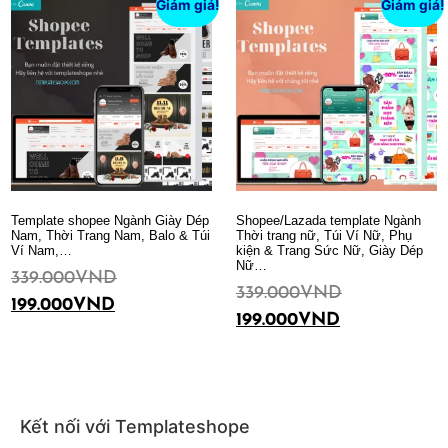
Giảm giá!
Giảm giá!
Template shopee Ngành Giày Dép
Shopee/Lazada template Ngành
Nam, Thời Trang Nam, Balo & Túi
Thời trang nữ, Túi Ví Nữ, Phụ
Ví Nam,…
kiện & Trang Sức Nữ, Giày Dép
Nữ…
339.000
VND
339.000
VND
199.000
VND
199.000
VND
Thêm vào giỏ hàng
Thêm vào giỏ hàng
Kết nối với Templateshope