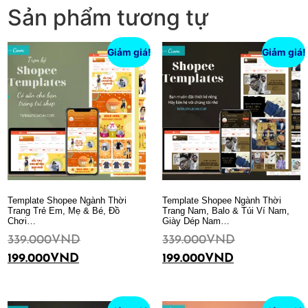
Sản phẩm tương tự
Giảm giá!
Giảm giá!
Template Shopee Ngành Thời
Template Shopee Ngành Thời
Trang Trẻ Em, Mẹ & Bé, Đồ
Trang Nam, Balo & Túi Ví Nam,
Chơi…
Giày Dép Nam…
339.000
VND
339.000
VND
199.000
VND
199.000
VND
Thêm vào giỏ hàng
Thêm vào giỏ hàng