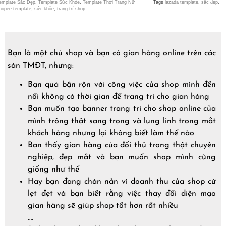
emplate Sắc Đẹp
,
Template Sức Khỏe
,
Template Thời Trang Nữ
Tags
lazada template
,
sắc đẹp
,
hopee template
,
sức khỏe
,
trang trí shop
Bạn là một chủ shop và bạn có gian hàng online trên các
sàn TMĐT, nhưng:
Bạn quá bận rộn với công việc của shop mình đến
nổi không có thời gian để trang trí cho gian hàng
Bạn muốn tạo banner trang trí cho shop online của
mình trông thật sang trọng và lung linh trong mắt
khách hàng nhưng lại không biết làm thế nào
Bạn thấy gian hàng của đối thủ trong thật chuyên
nghiệp, đẹp mắt và bạn muốn shop mình cũng
giống như thế
Hay bạn đang chán nản vì doanh thu của shop cứ
lẹt đẹt và bạn biết rằng việc thay đổi diện mạo
gian hàng sẽ giúp shop tốt hơn rất nhiều
….