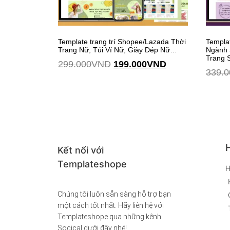
Template trang trí Shopee/Lazada Thời
Templa
Trang Nữ, Túi Ví Nữ, Giày Dép Nữ…
Ngành 
Trang 
299.000
VND
199.000
VND
339.0
Thêm vào giỏ hàng
Thêm vào giỏ hàng
H
Kết nối với
Templateshope
H
Chúng tôi luôn sẵn sàng hỗ trợ bạn
một cách tốt nhất. Hãy liên hệ với
Templateshope qua những kênh
Socical dưới đây nhé!