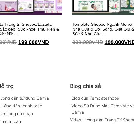
te Trang trí Shopee/Lazada
Template Shopee Ngành Mẹ và 
Sắc đẹp, Sức khỏe, Phụ Kiện &
Nhà Cửa & Đời Sống, Giặt Giũ 
Sức Nữ, …
Sóc & Nhà Cửa…
00
VND
199.000
VND
339.000
VND
199.000
VN
Thêm vào giỏ hàng
ỗ trợ
Blog chia sẻ
ướng dẫn sử dụng Canva
Blog của Templateshope
Hướng dẫn thanh toán
Video Sử Dụng Mẫu Template vớ
Canva
Giỏ hàng của bạn
Video Hướng dẫn Trang Trí Shop
Thanh toán