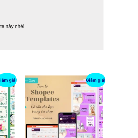
te này nhé!
iảm giá!
Giảm giá!