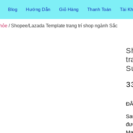
Blog
Hướng Dẫn
Giỏ Hàng
Thanh Toán
Tài K
Khỏe
/ Shopee/Lazada Template trang trí shop ngành Sắc
S
t
S
3
ĐÂ
Sa
đư
Ma