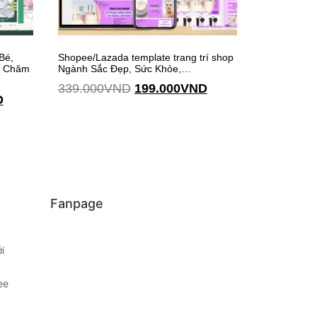
Bé,
Shopee/Lazada template trang trí shop
& Chăm
Ngành Sắc Đẹp, Sức Khỏe,…
339.000
VND
199.000
VND
D
Thêm vào giỏ hàng
Fanpage
i
ee