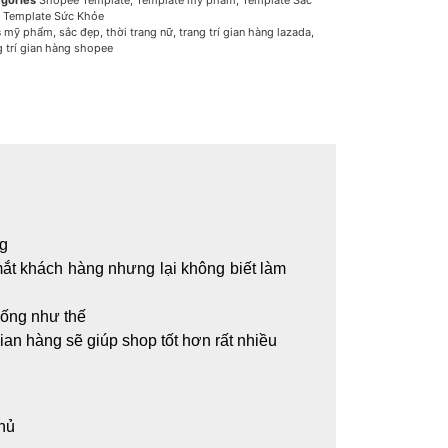
gories
Shopee Template
,
Template mỹ phẩm
,
Template Sắc
,
Template Sức Khỏe
s
mỹ phẩm
,
sắc đẹp
,
thời trang nữ
,
trang trí gian hàng lazada
,
g trí gian hàng shopee
ng
 mắt khách hàng nhưng lại không biết làm
iống như thế
ian hàng sẽ giúp shop tốt hơn rất nhiều
thủ