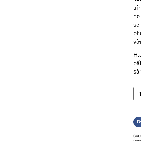
tr
hơ
sẽ
ph
vờ
Hã
bấ
sà
SK