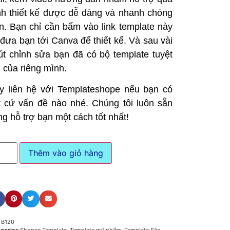
ình thiết kế được dễ dàng và nhanh chóng
n. Bạn chỉ cần bấm vào link template này
 đưa bạn tới Canva để thiết kế. Và sau vài
út chỉnh sửa bạn đã có bộ template tuyệt
i của riêng mình.
y liên hệ với Templateshope nếu bạn có
t cứ vấn đề nào nhé. Chúng tôi luôn sẵn
ng hỗ trợ bạn một cách tốt nhất!
Thêm vào giỏ hàng
U
B120