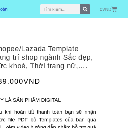
0
VND
hoản
hopee/Lazada Template
rang trí shop ngành Sắc đẹp,
ức khoẻ, Thời trang nữ,….
39.000
VND
Y LÀ SẢN PHẨM DIGITAL
u khi hoàn tất thanh toán bạn sẽ nhận
ợc file PDF bộ Templates của bạn qua
il, kèm video hướng dẫn nhằm hỗ trợ quá