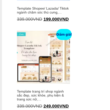
Template Shopee/ Lazada/ Tiktok
ngành chăm sóc thú cưng,…
339.000
VND
199.000
VND
Thêm vào giỏ hàng
Giảm giá!
Template trang trí shop ngành
sắc đẹp, sức khỏe, phụ kiện &
trang sức nữ,…
339.000
VND
249.000
VND