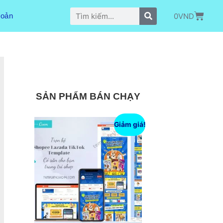
0
VND
hoản
SẢN PHẨM BÁN CHẠY
Giảm giá!