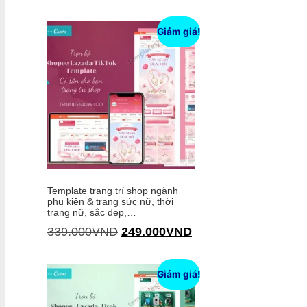
Thêm vào giỏ hàng
Giảm giá!
Template trang trí shop ngành
phụ kiện & trang sức nữ, thời
trang nữ, sắc đẹp,…
339.000
VND
249.000
VND
Thêm vào giỏ hàng
Giảm giá!