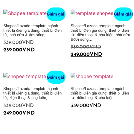
Thêm vào giỏ hàng
Giảm giá!
Giảm giá!
Shopee/Lazada template ngành
Shopee/Lazada template ngành
thiết bị điện gia dụng, thiết bị điện
thiết bị điện gia dụng, thiết bị điện
tử, nhà cửa & đời sống,….
tử, điện thoại & phụ kiện, nhà cửa
&đời sống…
339.000
VND
339.000
VND
239.000
VND
249.000
VND
Thêm vào giỏ hàng
Thêm vào giỏ hàng
Giảm giá!
Shopee/Lazada template ngành
Shopee/Lazada template ngành
thiết bị điện gia dụng, thiết bị điện
thiết bị điện gia dụng, thiết bị điện
tử, điện thoại & phụ kiện,…
tử, điện thoại & phụ kiện…
339.000
VND
339.000
VND
249.000
VND
Thêm vào giỏ hàng
Thêm vào giỏ hàng