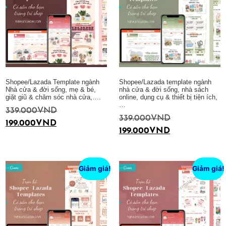
Shopee/Lazada Template ngành
Shopee/Lazada template ngành
Nhà cửa & đời sống, mẹ & bé,
nhà cửa & đời sống, nhà sách
giặt giũ & chăm sóc nhà cửa,….
online, dụng cụ & thiết bị tiện ích,
…
339.000
VND
339.000
VND
199.000
VND
199.000
VND
Thêm vào giỏ hàng
Thêm vào giỏ hàng
Giảm giá!
Giảm giá!