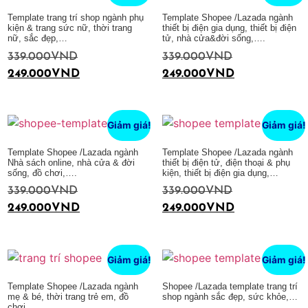
Template trang trí shop ngành phụ
Template Shopee /Lazada ngành
kiện & trang sức nữ, thời trang
thiết bị điện gia dụng, thiết bị điện
nữ, sắc đẹp,…
tử, nhà cửa&đời sống,….
339.000
VND
339.000
VND
249.000
VND
249.000
VND
Thêm vào giỏ hàng
Thêm vào giỏ hàng
Giảm giá!
Giảm giá!
Template Shopee /Lazada ngành
Template Shopee /Lazada ngành
Nhà sách online, nhà cửa & đời
thiết bị điện tử, điện thoại & phụ
sống, đồ chơi,….
kiện, thiết bị điện gia dụng,…
339.000
VND
339.000
VND
249.000
VND
249.000
VND
Thêm vào giỏ hàng
Thêm vào giỏ hàng
Giảm giá!
Giảm giá!
Template Shopee /Lazada ngành
Shopee /Lazada template trang trí
mẹ & bé, thời trang trẻ em, đồ
shop ngành sắc đẹp, sức khỏe,…
chơi,….