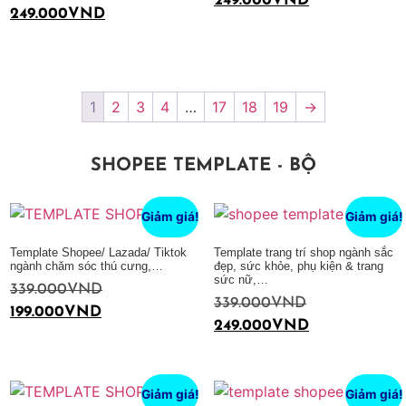
249.000
VND
249.000
VND
Thêm vào giỏ hàng
Thêm vào giỏ hàng
1
2
3
4
…
17
18
19
→
SHOPEE TEMPLATE - BỘ
Giảm giá!
Giảm giá!
Template Shopee/ Lazada/ Tiktok
Template trang trí shop ngành sắc
ngành chăm sóc thú cưng,…
đẹp, sức khỏe, phụ kiện & trang
sức nữ,…
339.000
VND
339.000
VND
199.000
VND
249.000
VND
Thêm vào giỏ hàng
Thêm vào giỏ hàng
Giảm giá!
Giảm giá!