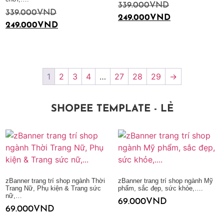
339.000
VND
339.000
VND
249.000
VND
249.000
VND
Thêm vào giỏ hàng
Thêm vào giỏ hàng
1
2
3
4
…
27
28
29
→
SHOPEE TEMPLATE - LẺ
zBanner trang trí shop ngành Thời
zBanner trang trí shop ngành Mỹ
Trang Nữ, Phụ kiện & Trang sức
phẩm, sắc đẹp, sức khỏe,….
nữ,…
69.000
VND
69.000
VND
Thêm vào giỏ hàng