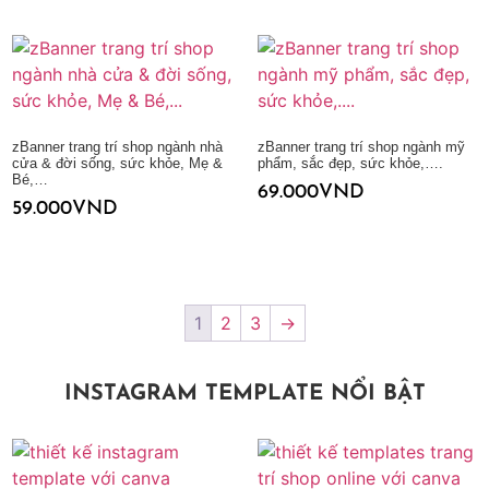
Thêm vào giỏ hàng
zBanner trang trí shop ngành nhà
zBanner trang trí shop ngành mỹ
cửa & đời sống, sức khỏe, Mẹ &
phẩm, sắc đẹp, sức khỏe,….
Bé,…
69.000
VND
59.000
VND
Thêm vào giỏ hàng
Thêm vào giỏ hàng
1
2
3
→
INSTAGRAM TEMPLATE NỔI BẬT