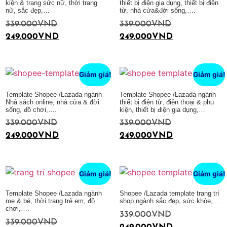
kiện & trang sức nữ, thời trang
thiết bị điện gia dụng, thiết bị điện
nữ, sắc đẹp,…
tử, nhà cửa&đời sống,….
339.000
VND
339.000
VND
249.000
VND
249.000
VND
Thêm vào giỏ hàng
Thêm vào giỏ hàng
Giảm giá!
Giảm giá!
Template Shopee /Lazada ngành
Template Shopee /Lazada ngành
Nhà sách online, nhà cửa & đời
thiết bị điện tử, điện thoại & phụ
sống, đồ chơi,….
kiện, thiết bị điện gia dụng,…
339.000
VND
339.000
VND
249.000
VND
249.000
VND
Thêm vào giỏ hàng
Thêm vào giỏ hàng
Giảm giá!
Giảm giá!
Template Shopee /Lazada ngành
Shopee /Lazada template trang trí
mẹ & bé, thời trang trẻ em, đồ
shop ngành sắc đẹp, sức khỏe,…
chơi,….
339.000
VND
339.000
VND