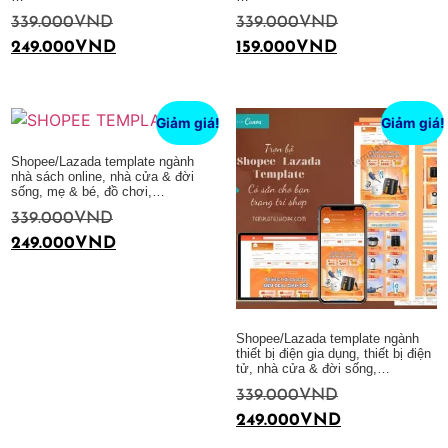
339.000
VND
339.000
VND
249.000
VND
159.000
VND
Thêm vào giỏ hàng
Thêm vào giỏ hàng
Giảm giá!
Giảm giá!
Shopee/Lazada template ngành
nhà sách online, nhà cửa & đời
sống, mẹ & bé, đồ chơi,…
339.000
VND
249.000
VND
Thêm vào giỏ hàng
Shopee/Lazada template ngành
thiết bị điện gia dụng, thiết bị điện
tử, nhà cửa & đời sống,…
339.000
VND
249.000
VND