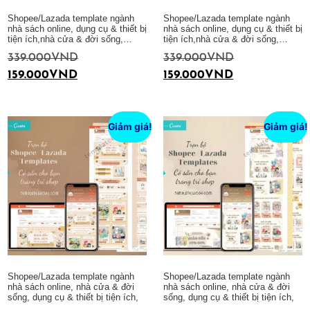
Shopee/Lazada template ngành
Shopee/Lazada template ngành
nhà sách online, dụng cụ & thiết bị
nhà sách online, dụng cụ & thiết bị
tiện ích,nhà cửa & đời sống,…
tiện ích,nhà cửa & đời sống,…
339.000
VND
339.000
VND
159.000
VND
159.000
VND
Thêm vào giỏ hàng
Thêm vào giỏ hàng
Giảm giá!
Giảm giá!
Shopee/Lazada template ngành
Shopee/Lazada template ngành
nhà sách online, nhà cửa & đời
nhà sách online, nhà cửa & đời
sống, dụng cụ & thiết bị tiện ích,
sống, dụng cụ & thiết bị tiện ích,
…
…