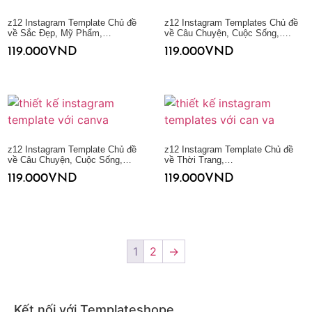
z12 Instagram Template Chủ đề
z12 Instagram Templates Chủ đề
về Sắc Đẹp, Mỹ Phẩm,…
về Câu Chuyện, Cuộc Sống,….
119.000
VND
119.000
VND
Thêm vào giỏ hàng
Thêm vào giỏ hàng
z12 Instagram Template Chủ đề
z12 Instagram Template Chủ đề
về Câu Chuyện, Cuộc Sống,…
về Thời Trang,…
119.000
VND
119.000
VND
Thêm vào giỏ hàng
Thêm vào giỏ hàng
1
2
→
Kết nối với Templateshope