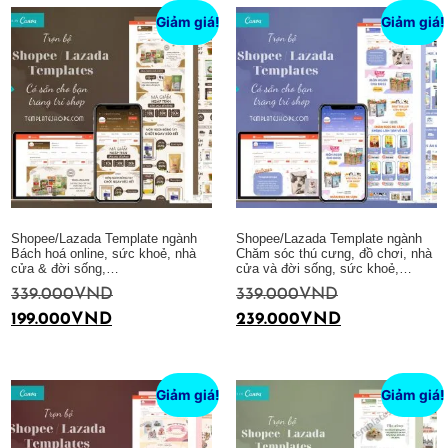
Giảm giá!
Giảm giá!
Shopee/Lazada Template ngành
Shopee/Lazada Template ngành
Bách hoá online, sức khoẻ, nhà
Chăm sóc thú cưng, đồ chơi, nhà
cửa & đời sống,…
cửa và đời sống, sức khoẻ,…
339.000
VND
339.000
VND
199.000
VND
239.000
VND
Thêm vào giỏ hàng
Thêm vào giỏ hàng
Giảm giá!
Giảm giá!