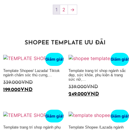
1
2
→
SHOPEE TEMPLATE ƯU ĐÃI
Giảm giá!
Giảm giá!
Template Shopee/ Lazada/ Tiktok
Template trang trí shop ngành sắc
ngành chăm sóc thú cưng,…
đẹp, sức khỏe, phụ kiện & trang
sức nữ,…
339.000
VND
339.000
VND
199.000
VND
249.000
VND
Thêm vào giỏ hàng
Thêm vào giỏ hàng
Giảm giá!
Giảm giá!
Template trang trí shop ngành phụ
Template Shopee /Lazada ngành