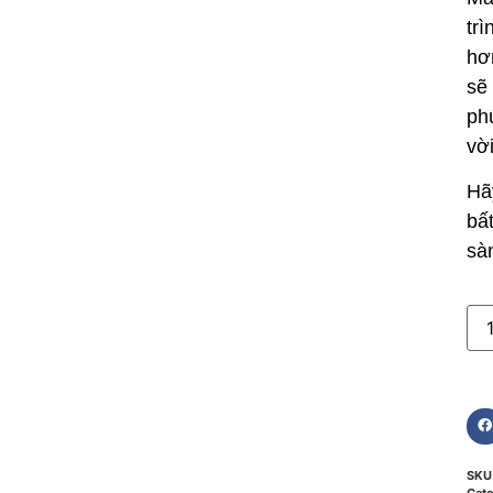
tr
hơ
sẽ
ph
vờ
Hã
bấ
sà
SK