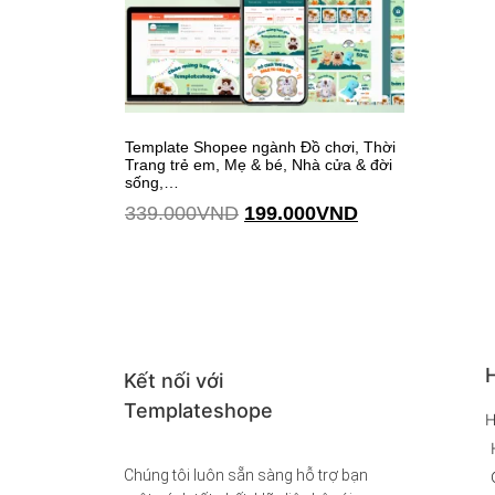
Template Shopee ngành Đồ chơi, Thời
Trang trẻ em, Mẹ & bé, Nhà cửa & đời
sống,…
339.000
VND
199.000
VND
Thêm vào giỏ hàng
H
Kết nối với
Templateshope
H
Chúng tôi luôn sẵn sàng hỗ trợ bạn