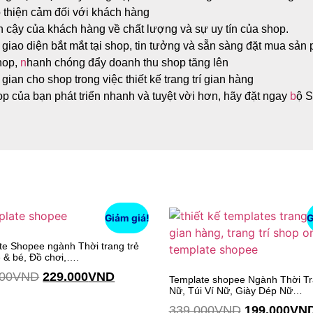
o thiện cảm đối với khách hàng
 cậy của khách hàng về chất lượng và sự uy tín của shop.
giao diện bắt mắt tại shop, tin tưởng và sẵn sàng đặt mua sản
hop,
n
hanh chóng đẩy doanh thu shop tăng lên
gian cho shop trong việc thiết kế trang trí gian hàng
p của bạn phát triển nhanh và tuyệt vời hơn, hãy đặt ngay
b
ộ S
Giảm giá!
G
te Shopee ngành Thời trang trẻ
 & bé, Đồ chơi,….
00
VND
229.000
VND
Template shopee Ngành Thời T
Nữ, Túi Ví Nữ, Giày Dép Nữ…
339.000
VND
199.000
VN