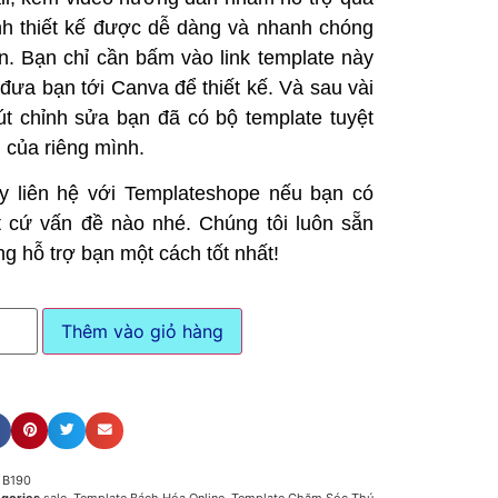
ình thiết kế được dễ dàng và nhanh chóng
n. Bạn chỉ cần bấm vào link template này
 đưa bạn tới Canva để thiết kế. Và sau vài
út chỉnh sửa bạn đã có bộ template tuyệt
i của riêng mình.
y liên hệ với Templateshope nếu bạn có
t cứ vấn đề nào nhé. Chúng tôi luôn sẵn
ng hỗ trợ bạn một cách tốt nhất!
Thêm vào giỏ hàng
U
B190