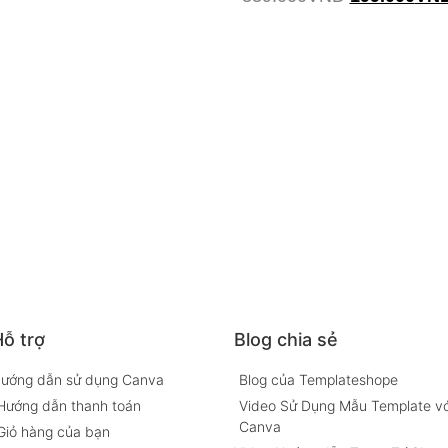
Thêm vào giỏ hàng
ỗ trợ
Blog chia sẻ
ướng dẫn sử dụng Canva
Blog của Templateshope
Hướng dẫn thanh toán
Video Sử Dụng Mẫu Template vớ
Canva
Giỏ hàng của bạn