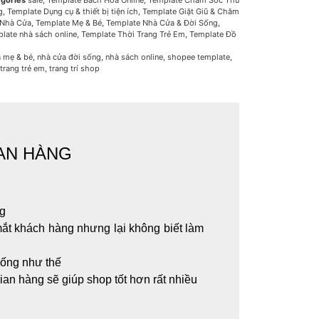
gories
sale
,
Template Bách Hóa Online
,
Template Chăm Sóc Thú
g
,
Template Dụng cụ & thiết bị tiện ích
,
Template Giặt Giũ & Chăm
 Nhà Cửa
,
Template Mẹ & Bé
,
Template Nhà Cửa & Đời Sống
,
late nhà sách online
,
Template Thời Trang Trẻ Em
,
Template Đồ
i
s
mẹ & bé
,
nhà cửa đời sống
,
nhà sách online
,
shopee template
,
 trang trẻ em
,
trang trí shop
IAN HÀNG
ng
 mắt khách hàng nhưng lại không biết làm
iống như thế
ian hàng sẽ giúp shop tốt hơn rất nhiều