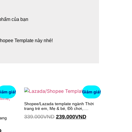
 phẩm của bạn
hopee Template này nhé!
iảm giá!
Giảm giá!
Shopee/Lazada template ngành Thời
trang trẻ em, Mẹ & bé, Đồ chơi,….
339.000
VND
239.000
VND
rang
D
Thêm vào giỏ hàng