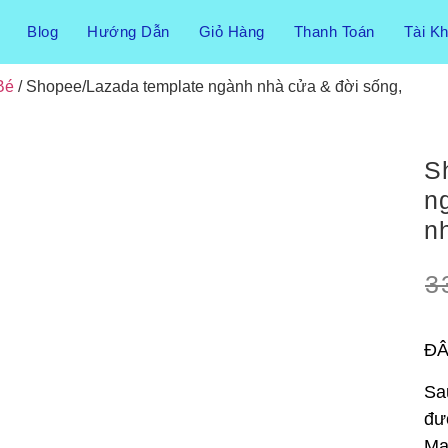
Blog
Hướng Dẫn
Giỏ Hàng
Thanh Toán
Tài K
Bé
/ Shopee/Lazada template ngành nhà cửa & đời sống,
S
n
n
3
ĐÂ
Sa
đư
Ma