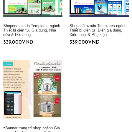
Shopee/Lazada Templates ngành
Shopee/Lazada Templates ngành
Thiết bị điện tử, Gia dụng, Nhà
Thiết bị điện tử, Điện gia dụng,
cửa & Đời sống….
Điện thoại & Phụ kiện,….
339.000
VND
339.000
VND
Thêm vào giỏ hàng
Thêm vào giỏ hàng
zBanner trang trí shop ngành Gia