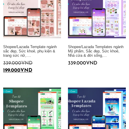
Shopee/Lazada Template ngành
Shopee/Lazada Templates ngành
sắc đẹp, Sức khoẻ, phụ kiện &
Mỹ phẩm, Sắc đẹp, Sức khoẻ,
trang sức nữ,….
Nhà cửa & đời sống,…
339.000
VND
339.000
VND
199.000
VND
Thêm vào giỏ hàng
Thêm vào giỏ hàng