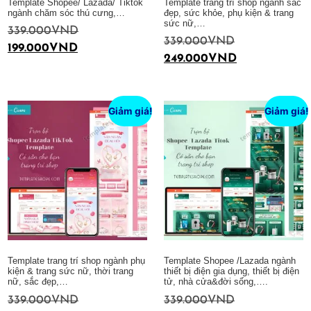
Template Shopee/ Lazada/ Tiktok
Template trang trí shop ngành sắc
ngành chăm sóc thú cưng,…
đẹp, sức khỏe, phụ kiện & trang
sức nữ,…
339.000
VND
339.000
VND
199.000
VND
249.000
VND
Thêm vào giỏ hàng
Thêm vào giỏ hàng
Giảm giá!
Giảm giá!
Template trang trí shop ngành phụ
Template Shopee /Lazada ngành
kiện & trang sức nữ, thời trang
thiết bị điện gia dụng, thiết bị điện
nữ, sắc đẹp,…
tử, nhà cửa&đời sống,….
339.000
VND
339.000
VND