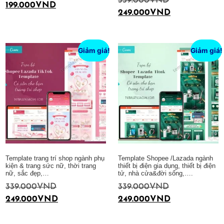
339.000
VND
199.000
VND
249.000
VND
Thêm vào giỏ hàng
Thêm vào giỏ hàng
Giảm giá!
Giảm giá!
Template trang trí shop ngành phụ
Template Shopee /Lazada ngành
kiện & trang sức nữ, thời trang
thiết bị điện gia dụng, thiết bị điện
nữ, sắc đẹp,…
tử, nhà cửa&đời sống,….
339.000
VND
339.000
VND
249.000
VND
249.000
VND
Thêm vào giỏ hàng
Thêm vào giỏ hàng