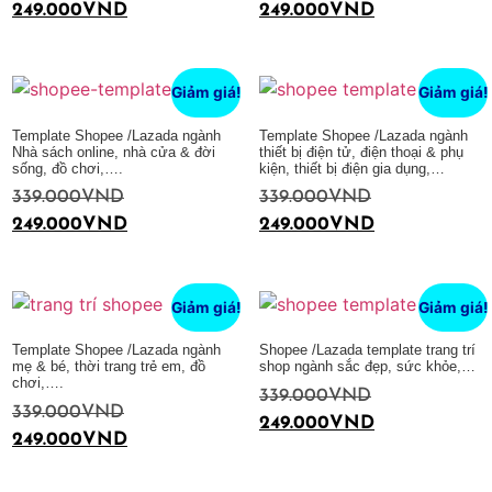
249.000
VND
249.000
VND
Thêm vào giỏ hàng
Thêm vào giỏ hàng
Giảm giá!
Giảm giá!
Template Shopee /Lazada ngành
Template Shopee /Lazada ngành
Nhà sách online, nhà cửa & đời
thiết bị điện tử, điện thoại & phụ
sống, đồ chơi,….
kiện, thiết bị điện gia dụng,…
339.000
VND
339.000
VND
249.000
VND
249.000
VND
Thêm vào giỏ hàng
Thêm vào giỏ hàng
Giảm giá!
Giảm giá!
Template Shopee /Lazada ngành
Shopee /Lazada template trang trí
mẹ & bé, thời trang trẻ em, đồ
shop ngành sắc đẹp, sức khỏe,…
chơi,….
339.000
VND
339.000
VND
249.000
VND
249.000
VND
Thêm vào giỏ hàng
Thêm vào giỏ hàng