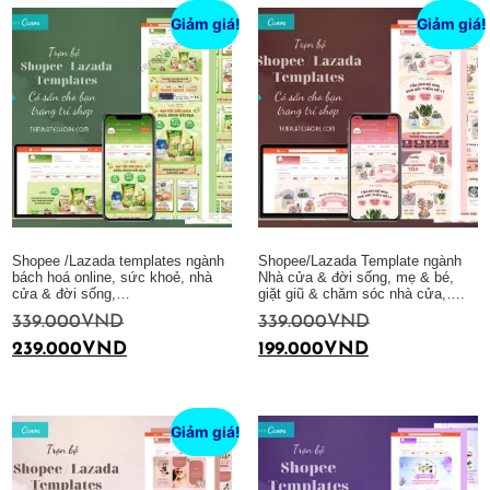
Giảm giá!
Giảm giá!
Shopee /Lazada templates ngành
Shopee/Lazada Template ngành
bách hoá online, sức khoẻ, nhà
Nhà cửa & đời sống, mẹ & bé,
cửa & đời sống,…
giặt giũ & chăm sóc nhà cửa,….
339.000
VND
339.000
VND
239.000
VND
199.000
VND
Thêm vào giỏ hàng
Thêm vào giỏ hàng
Giảm giá!