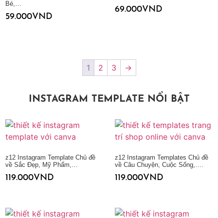
Bé,…
69.000
VND
59.000
VND
Thêm vào giỏ hàng
Thêm vào giỏ hàng
1
2
3
→
INSTAGRAM TEMPLATE NỔI BẬT
z12 Instagram Template Chủ đề
z12 Instagram Templates Chủ đề
về Sắc Đẹp, Mỹ Phẩm,…
về Câu Chuyện, Cuộc Sống,….
119.000
VND
119.000
VND
Thêm vào giỏ hàng
Thêm vào giỏ hàng