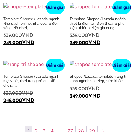
Giảm giá!
Giảm giá!
Template Shopee /Lazada ngành
Template Shopee /Lazada ngành
Nhà sách online, nhà cửa & đời
thiết bị điện tử, điện thoại & phụ
sống, đồ chơi,….
kiện, thiết bị điện gia dụng,…
339.000
VND
339.000
VND
249.000
VND
249.000
VND
Thêm vào giỏ hàng
Thêm vào giỏ hàng
Giảm giá!
Giảm giá!
Template Shopee /Lazada ngành
Shopee /Lazada template trang trí
mẹ & bé, thời trang trẻ em, đồ
shop ngành sắc đẹp, sức khỏe,…
chơi,….
339.000
VND
339.000
VND
249.000
VND
249.000
VND
Thêm vào giỏ hàng
Thêm vào giỏ hàng
1
2
3
4
…
27
28
29
→