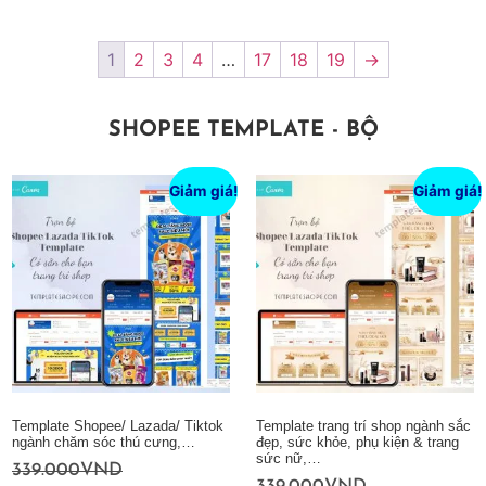
1
2
3
4
…
17
18
19
→
SHOPEE TEMPLATE - BỘ
Giảm giá!
Giảm giá!
Template Shopee/ Lazada/ Tiktok
Template trang trí shop ngành sắc
ngành chăm sóc thú cưng,…
đẹp, sức khỏe, phụ kiện & trang
sức nữ,…
339.000
VND