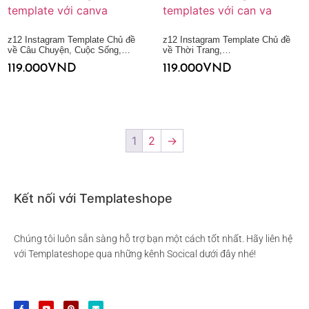
z12 Instagram Template Chủ đề
z12 Instagram Template Chủ đề
về Câu Chuyện, Cuộc Sống,…
về Thời Trang,…
119.000
VND
119.000
VND
Thêm vào giỏ hàng
Thêm vào giỏ hàng
1
2
→
Kết nối với Templateshope
Chúng tôi luôn sẵn sàng hỗ trợ bạn một cách tốt nhất. Hãy liên hệ
với Templateshope qua những kênh Socical dưới đây nhé!