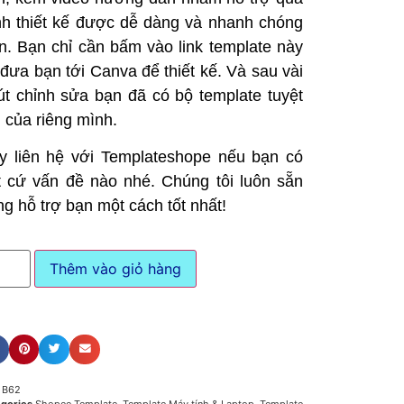
ình thiết kế được dễ dàng và nhanh chóng
n. Bạn chỉ cần bấm vào link template này
 đưa bạn tới Canva để thiết kế. Và sau vài
út chỉnh sửa bạn đã có bộ template tuyệt
i của riêng mình.
y liên hệ với Templateshope nếu bạn có
t cứ vấn đề nào nhé. Chúng tôi luôn sẵn
ng hỗ trợ bạn một cách tốt nhất!
Thêm vào giỏ hàng
U
B62