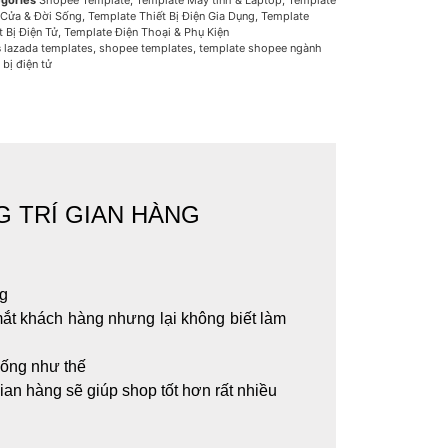
gories
Shopee Template
,
Template Máy tính & Laptop
,
Template
Cửa & Đời Sống
,
Template Thiết Bị Điện Gia Dụng
,
Template
t Bị Điện Tử
,
Template Điện Thoại & Phụ Kiện
s
lazada templates
,
shopee templates
,
template shopee ngành
 bị điện tử
G TRÍ GIAN HÀNG
ng
 mắt khách hàng nhưng lại không biết làm
iống như thế
ian hàng sẽ giúp shop tốt hơn rất nhiều