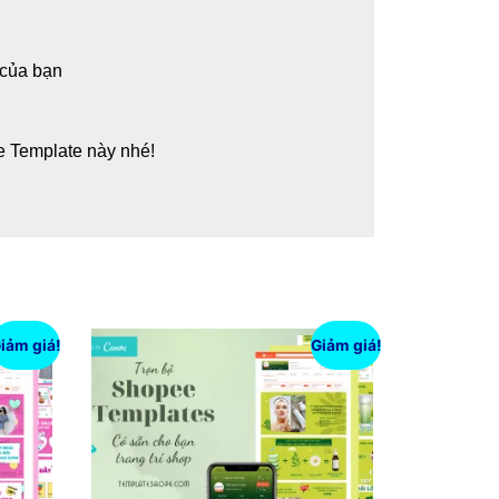
 của bạn
e Template này nhé!
iảm giá!
Giảm giá!