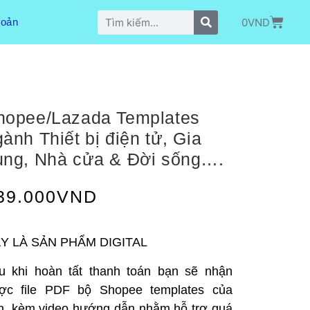
0
VND
hoản
hopee/Lazada Templates
ành Thiết bị điện tử, Gia
ụng, Nhà cửa & Đời sống….
39.000
VND
Y LÀ SẢN PHẨM DIGITAL
u khi hoàn tất thanh toán bạn sẽ nhận
ợc file PDF bộ Shopee templates của
n, kèm video hướng dẫn nhằm hỗ trợ quá