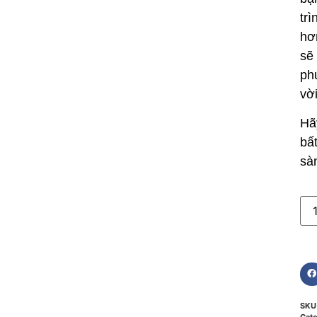
tr
hơ
sẽ
ph
vờ
Hã
bấ
sà
SK