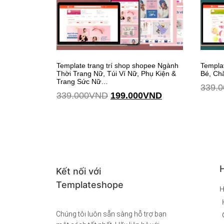
Template trang trí shop shopee Ngành
Templa
Thời Trang Nữ, Túi Ví Nữ, Phụ Kiện &
Bé, Ch
Trang Sức Nữ…
339.0
339.000
VND
199.000
VND
Thêm vào giỏ hàng
Thêm vào giỏ hàng
H
Kết nối với
Templateshope
H
Chúng tôi luôn sẵn sàng hỗ trợ bạn