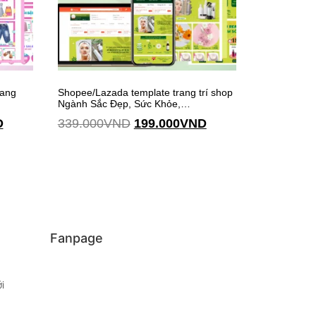
rang
Shopee/Lazada template trang trí shop
Ngành Sắc Đẹp, Sức Khỏe,…
D
339.000
VND
199.000
VND
Thêm vào giỏ hàng
Fanpage
i