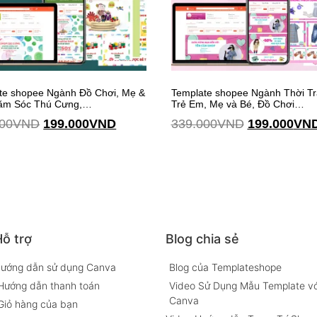
te shopee Ngành Đồ Chơi, Mẹ &
Template shopee Ngành Thời T
ăm Sóc Thú Cưng,…
Trẻ Em, Mẹ và Bé, Đồ Chơi…
00
VND
199.000
VND
339.000
VND
199.000
VN
Thêm vào giỏ hàng
ỗ trợ
Blog chia sẻ
ướng dẫn sử dụng Canva
Blog của Templateshope
Hướng dẫn thanh toán
Video Sử Dụng Mẫu Template vớ
Canva
Giỏ hàng của bạn