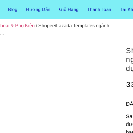
Blog
Hướng Dẫn
Giỏ Hàng
Thanh Toán
Tài K
Thoại & Phụ Kiện
/ Shopee/Lazada Templates ngành
g….
S
ng
d
3
ĐÂ
Sa
đư
bạ