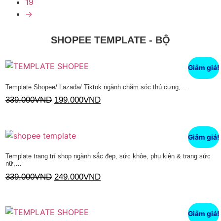
19
→
SHOPEE TEMPLATE - BỘ
Giảm giá!
Template Shopee/ Lazada/ Tiktok ngành chăm sóc thú cưng,…
339.000
VND
199.000
VND
Thêm vào giỏ hàng
Giảm giá!
Template trang trí shop ngành sắc đẹp, sức khỏe, phụ kiện & trang sức
nữ,…
339.000
VND
249.000
VND
Thêm vào giỏ hàng
Giảm giá!