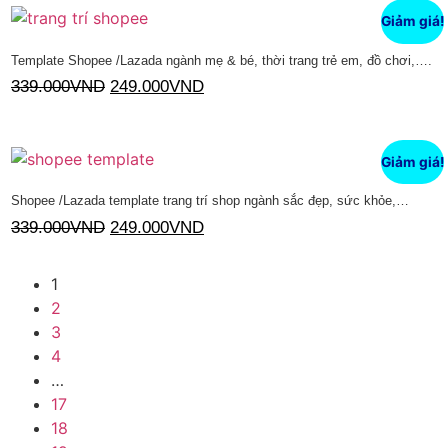
Giảm giá!
Template Shopee /Lazada ngành mẹ & bé, thời trang trẻ em, đồ chơi,….
339.000
VND
249.000
VND
Thêm vào giỏ hàng
Giảm giá!
Shopee /Lazada template trang trí shop ngành sắc đẹp, sức khỏe,…
339.000
VND
249.000
VND
Thêm vào giỏ hàng
1
2
3
4
…
17
18