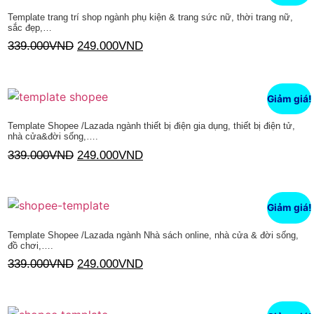
Template trang trí shop ngành phụ kiện & trang sức nữ, thời trang nữ,
sắc đẹp,…
339.000
VND
249.000
VND
Thêm vào giỏ hàng
Giảm giá!
Template Shopee /Lazada ngành thiết bị điện gia dụng, thiết bị điện tử,
nhà cửa&đời sống,….
339.000
VND
249.000
VND
Thêm vào giỏ hàng
Giảm giá!
Template Shopee /Lazada ngành Nhà sách online, nhà cửa & đời sống,
đồ chơi,….
339.000
VND
249.000
VND
Thêm vào giỏ hàng