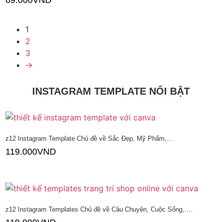
69.000
VND
Thêm vào giỏ hàng
1
2
3
→
INSTAGRAM TEMPLATE NỔI BẬT
z12 Instagram Template Chủ đề về Sắc Đẹp, Mỹ Phẩm,…
119.000
VND
Thêm vào giỏ hàng
z12 Instagram Templates Chủ đề về Câu Chuyện, Cuộc Sống,….