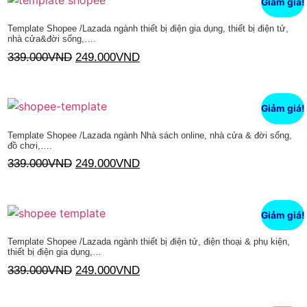
Giảm giá!
Template Shopee /Lazada ngành thiết bị điện gia dụng, thiết bị điện tử,
nhà cửa&đời sống,….
339.000
VND
249.000
VND
Thêm vào giỏ hàng
Giảm giá!
Template Shopee /Lazada ngành Nhà sách online, nhà cửa & đời sống,
đồ chơi,….
339.000
VND
249.000
VND
Thêm vào giỏ hàng
Giảm giá!
Template Shopee /Lazada ngành thiết bị điện tử, điện thoại & phụ kiện,
thiết bị điện gia dụng,…
339.000
VND
249.000
VND
Thêm vào giỏ hàng