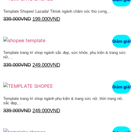
Template Shopee/ Lazada/ Tiktok ngành chăm sóc thú cưng,…
339.000
VND
199.000
VND
Thêm vào giỏ hàng
Giảm giá!
Template trang trí shop ngành sắc đẹp, sức khỏe, phụ kiện & trang sức
nữ,…
339.000
VND
249.000
VND
Thêm vào giỏ hàng
Giảm giá!
Template trang trí shop ngành phụ kiện & trang sức nữ, thời trang nữ,
sắc đẹp,…
339.000
VND
249.000
VND
Thêm vào giỏ hàng