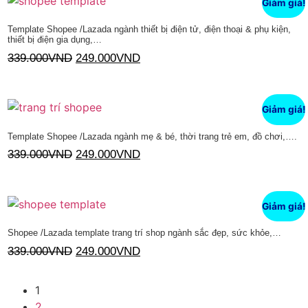
Giảm giá!
Template Shopee /Lazada ngành thiết bị điện tử, điện thoại & phụ kiện,
thiết bị điện gia dụng,…
339.000
VND
249.000
VND
Thêm vào giỏ hàng
Giảm giá!
Template Shopee /Lazada ngành mẹ & bé, thời trang trẻ em, đồ chơi,….
339.000
VND
249.000
VND
Thêm vào giỏ hàng
Giảm giá!
Shopee /Lazada template trang trí shop ngành sắc đẹp, sức khỏe,…
339.000
VND
249.000
VND
Thêm vào giỏ hàng
1
2