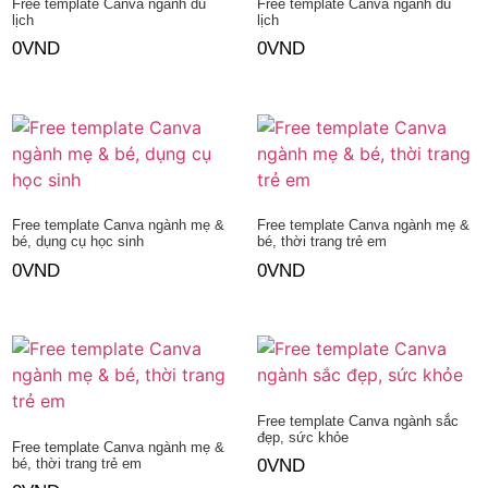
Free template Canva ngành du
Free template Canva ngành du
lịch
lịch
0
VND
0
VND
Thêm vào giỏ hàng
Thêm vào giỏ hàng
Free template Canva ngành mẹ &
Free template Canva ngành mẹ &
bé, dụng cụ học sinh
bé, thời trang trẻ em
0
VND
0
VND
Thêm vào giỏ hàng
Thêm vào giỏ hàng
Free template Canva ngành sắc
đẹp, sức khỏe
Free template Canva ngành mẹ &
bé, thời trang trẻ em
0
VND