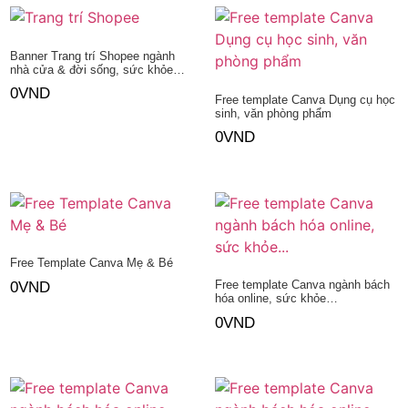
Banner Trang trí Shopee ngành
nhà cửa & đời sống, sức khỏe…
0
VND
Free template Canva Dụng cụ học
sinh, văn phòng phẩm
Thêm vào giỏ hàng
0
VND
Thêm vào giỏ hàng
Free Template Canva Mẹ & Bé
Free template Canva ngành bách
0
VND
hóa online, sức khỏe…
0
VND
Thêm vào giỏ hàng
Thêm vào giỏ hàng