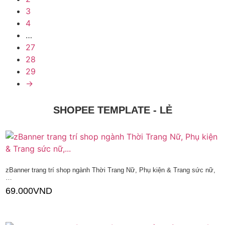
3
4
…
27
28
29
→
SHOPEE TEMPLATE - LẺ
zBanner trang trí shop ngành Thời Trang Nữ, Phụ kiện & Trang sức nữ,
…
69.000
VND
Thêm vào giỏ hàng