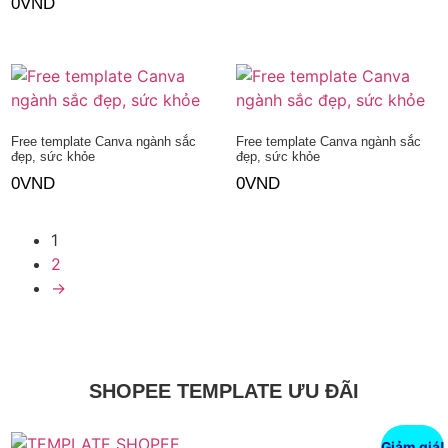
0
VND
Thêm vào giỏ hàng
Thêm vào giỏ hàng
Free template Canva ngành sắc
Free template Canva ngành sắc
đẹp, sức khỏe
đẹp, sức khỏe
0
VND
0
VND
Thêm vào giỏ hàng
Thêm vào giỏ hàng
1
2
→
SHOPEE TEMPLATE ƯU ĐÃI
Giảm giá!