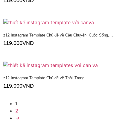
119.000
VND
Thêm vào giỏ hàng
z12 Instagram Template Chủ đề về Câu Chuyện, Cuộc Sống,…
119.000
VND
Thêm vào giỏ hàng
z12 Instagram Template Chủ đề về Thời Trang,…
119.000
VND
Thêm vào giỏ hàng
1
2
→