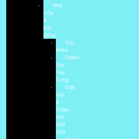
Nhà
Cửa
&
Đời
Sống
Sức
Khỏe
Chăm
Sóc
Thú
Cưng
Giặt
Giũ
&
Chăm
Sóc
Nhà
Cửa