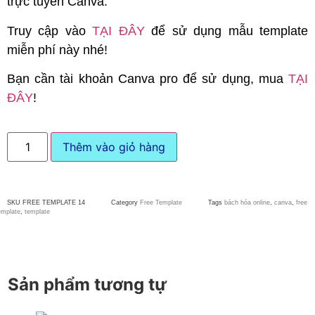
trực tuyến Canva.
Truy cập vào
TẠI ĐÂY
để sử dụng mẫu template
miễn phí này nhé!
Bạn cần tài khoản Canva pro để sử dụng, mua
TẠI
ĐÂY
!
Thêm vào giỏ hàng
SKU
FREE TEMPLATE 14
Category
Free Template
Tags
bách hóa online
,
canva
,
free
emplate
,
template
Sản phẩm tương tự