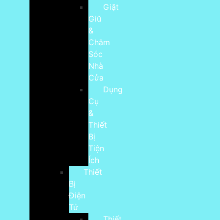
Giặt
Giũ
&
Chăm
Sóc
Nhà
Cửa
Dụng
Cụ
&
Thiết
Bị
Tiện
Ích
Thiết
Bị
Điện
Tử
Thiết