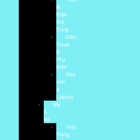
Bị
Điện
Gia
Dụng
Điện
Thoại
&
Phụ
Kiện
Máy
tính
&
Laptop
Mẹ
&
Bé
Thời
Trang