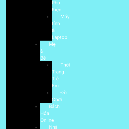
Phụ
Kiện
Máy
tính
&
Laptop
Mẹ
&
Bé
Thời
Trang
Trẻ
Em
Đồ
Chơi
Bách
Hóa
Online
Nhà