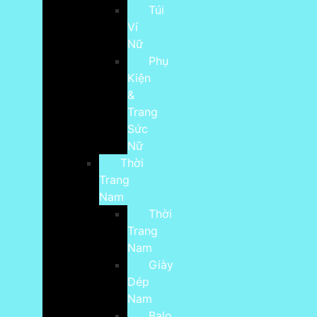
Túi
Ví
Nữ
Phụ
Kiện
&
Trang
Sức
Nữ
Thời
Trang
Nam
Thời
Trang
Nam
Giày
Dép
Nam
Balo