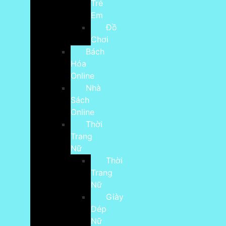
Trẻ
Em
Đồ
Chơi
Bách
Hóa
Online
Nhà
Sách
Online
Thời
Trang
Nữ
Thời
Trang
Nữ
Giày
Dép
Nữ