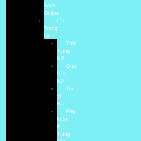
Sách
Online
Thời
Trang
Nữ
Thời
Trang
Nữ
Giày
Dép
Nữ
Túi
Ví
Nữ
Phụ
Kiện
&
Trang