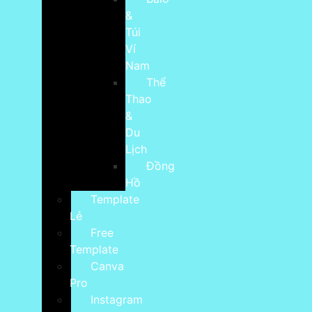
&
Túi
Ví
Nam
Thể
Thao
&
Du
Lịch
Đồng
Hồ
Template
Lẻ
Free
Template
Canva
Pro
Instagram