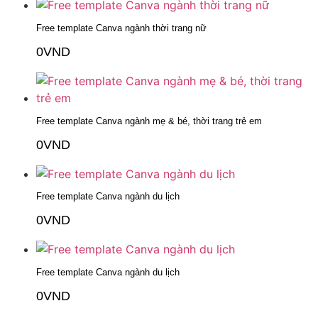
Free template Canva ngành thời trang nữ
0
VND
Thêm vào giỏ hàng
Free template Canva ngành mẹ & bé, thời trang trẻ em
0
VND
Thêm vào giỏ hàng
Free template Canva ngành du lịch
0
VND
Thêm vào giỏ hàng
Free template Canva ngành du lịch
0
VND
Thêm vào giỏ hàng