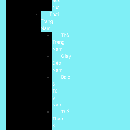
Sức
Nữ
Thời
Trang
Nam
Thời
Trang
Nam
Giày
Dép
Nam
Balo
&
Túi
Ví
Nam
Thể
Thao
&