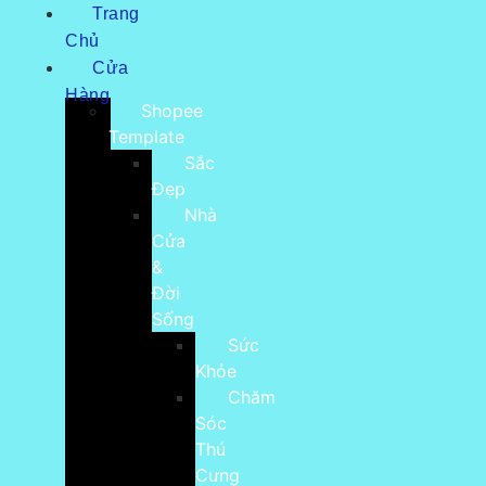
Trang
Chủ
Cửa
Hàng
Shopee
Template
Sắc
Đẹp
Nhà
Cửa
&
Đời
Sống
Sức
Khỏe
Chăm
Sóc
Thú
Cưng