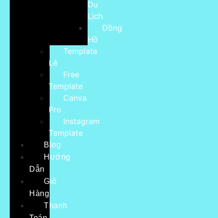
Du
Lịch
Đồng
Hồ
Template
Lẻ
Free
Template
Canva
Pro
Instagram
Template
Blog
Hướng
Dẫn
Giỏ
Hàng
Thanh
Toán