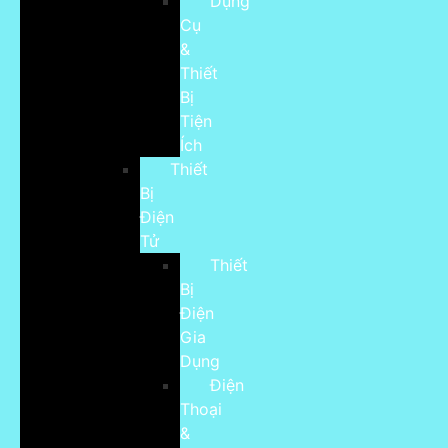
Dụng
Cụ
&
Thiết
Bị
Tiện
Ích
Thiết
Bị
Điện
Tử
Thiết
Bị
Điện
Gia
Dụng
Điện
Thoại
&