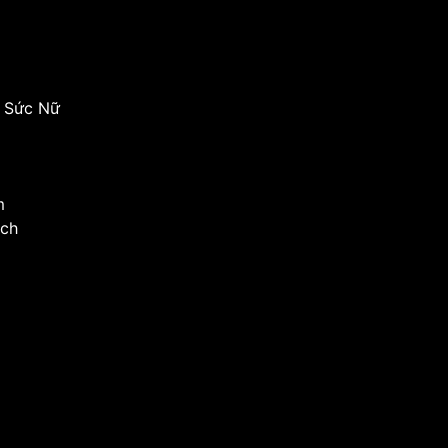
g Sức Nữ
m
ịch