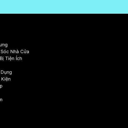
ưng
 Sóc Nhà Cửa
Bị Tiện Ích
a Dụng
 Kiện
op
Em