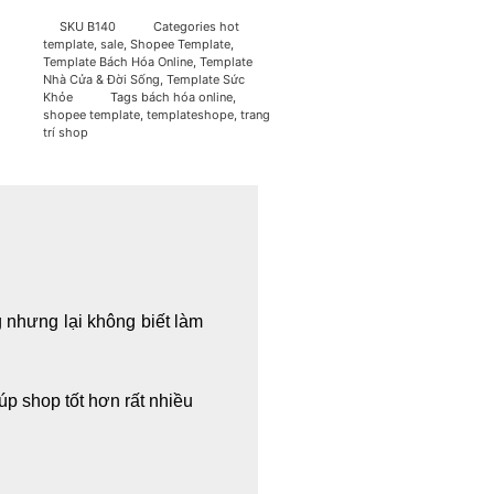
SKU
B140
Categories
hot
template
,
sale
,
Shopee Template
,
Template Bách Hóa Online
,
Template
Nhà Cửa & Đời Sống
,
Template Sức
Khỏe
Tags
bách hóa online
,
shopee template
,
templateshope
,
trang
trí shop
g nhưng lại không biết làm
úp shop tốt hơn rất nhiều