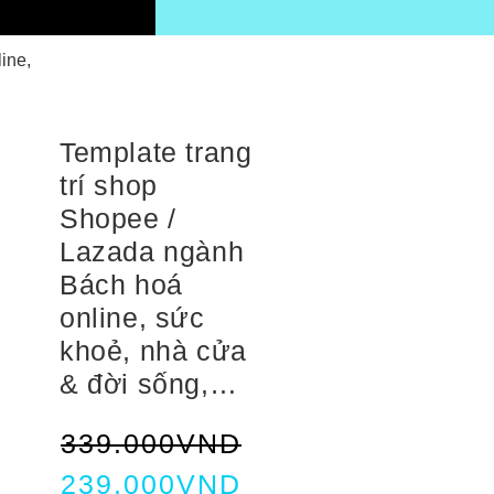
ine,
Template trang
trí shop
Shopee /
Lazada ngành
Bách hoá
online, sức
khoẻ, nhà cửa
& đời sống,…
339.000
VND
239.000
VND