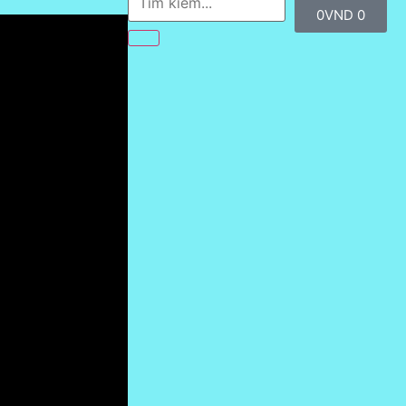
0
VND
0