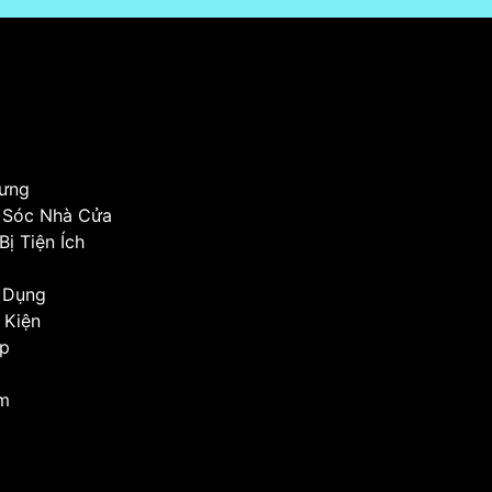
ưng
 Sóc Nhà Cửa
Bị Tiện Ích
a Dụng
 Kiện
op
Em