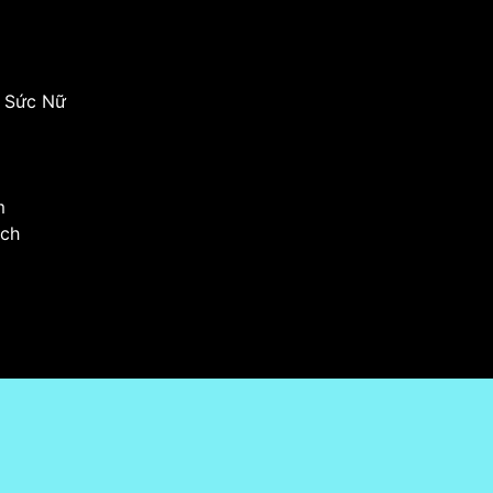
g Sức Nữ
m
ịch