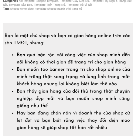
Categories
hot template
,
Shopee Template
,
Template Giày Dép Nữ
,
Template Phụ Kiện & Trang Sức
Nữ
,
Template Sắc Đẹp
,
Template Thời Trang Nữ
,
Template Túi Ví Nữ
Tags
shopee temmplate
,
template shopee ngành thời trang nữ
Bạn là một chủ shop và bạn có gian hàng online trên các
sàn TMĐT, nhưng:
Bạn quá bận rộn với công việc của shop mình đến
nổi không có thời gian để trang trí cho gian hàng
Bạn muốn tạo banner trang trí cho shop online của
mình trông thật sang trọng và lung linh trong mắt
khách hàng nhưng lại không biết làm thế nào
Bạn thấy gian hàng của đối thủ trong thật chuyên
nghiệp, đẹp mắt và bạn muốn shop mình cũng
giống như thế
Hay bạn đang chán nản vì doanh thu của shop cứ
lẹt đẹt và bạn biết rằng việc thay đổi diện mạo
gian hàng sẽ giúp shop tốt hơn rất nhiều
….