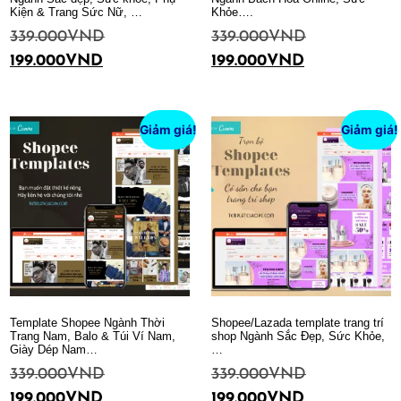
Kiện & Trang Sức Nữ, …
Khỏe….
339.000
VND
339.000
VND
199.000
VND
199.000
VND
Thêm vào giỏ hàng
Thêm vào giỏ hàng
Giảm giá!
Giảm giá!
Template Shopee Ngành Thời
Shopee/Lazada template trang trí
Trang Nam, Balo & Túi Ví Nam,
shop Ngành Sắc Đẹp, Sức Khỏe,
Giày Dép Nam…
…
339.000
VND
339.000
VND
199.000
VND
199.000
VND