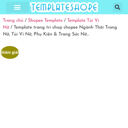
Trang Chủ
Cửa Hàng
Hướng Dẫn
Giỏ Hàng
Thanh Toán
Tài Khoản
Trang chủ
/
Shopee Template
/
Template Túi Ví
Nữ
/ Template trang trí shop shopee Ngành Thời Trang
Nữ, Túi Ví Nữ, Phụ Kiện & Trang Sức Nữ…
Giảm giá!