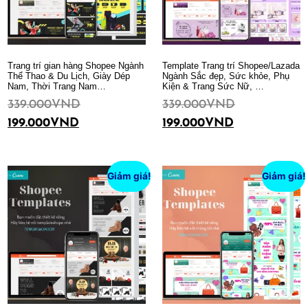
Trang trí gian hàng Shopee Ngành
Template Trang trí Shopee/Lazada
Thể Thao & Du Lịch, Giày Dép
Ngành Sắc đẹp, Sức khỏe, Phụ
Nam, Thời Trang Nam…
Kiện & Trang Sức Nữ, …
339.000
VND
339.000
VND
199.000
VND
199.000
VND
Thêm vào giỏ hàng
Thêm vào giỏ hàng
Giảm giá!
Giảm giá!