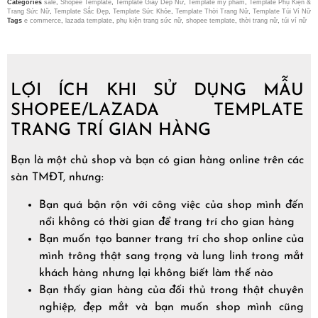
Categories
sale
,
Shopee Template
,
Template Giày Dép Nữ
,
Template mỹ phẩm
,
Template Phụ Kiện &
Trang Sức Nữ
,
Template Sắc Đẹp
,
Template Sức Khỏe
,
Template Thời Trang Nữ
,
Template Túi Ví Nữ
Tags
e commerce
,
lazada template
,
phụ kiện trang sức nữ
,
shopee template
,
thời trang nữ
,
túi ví nữ
LỢI ÍCH KHI SỬ DỤNG MẪU
SHOPEE/LAZADA TEMPLATE
TRANG TRÍ GIAN HÀNG
Bạn là một chủ shop và bạn có gian hàng online trên các
sàn TMĐT, nhưng:
Bạn quá bận rộn với công việc của shop mình đến
nổi không có thời gian để trang trí cho gian hàng
Bạn muốn tạo banner trang trí cho shop online của
mình trông thật sang trọng và lung linh trong mắt
khách hàng nhưng lại không biết làm thế nào
Bạn thấy gian hàng của đối thủ trong thật chuyên
nghiệp, đẹp mắt và bạn muốn shop mình cũng