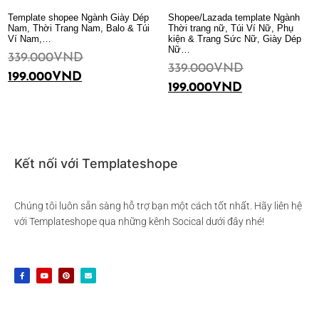
Template shopee Ngành Giày Dép
Shopee/Lazada template Ngành
Nam, Thời Trang Nam, Balo & Túi
Thời trang nữ, Túi Ví Nữ, Phụ
Ví Nam,…
kiện & Trang Sức Nữ, Giày Dép
Nữ…
339.000
VND
339.000
VND
199.000
VND
199.000
VND
Thêm vào giỏ hàng
Thêm vào giỏ hàng
Kết nối với Templateshope
Chúng tôi luôn sẵn sàng hỗ trợ bạn một cách tốt nhất. Hãy liên hệ
với Templateshope qua những kênh Socical dưới đây nhé!