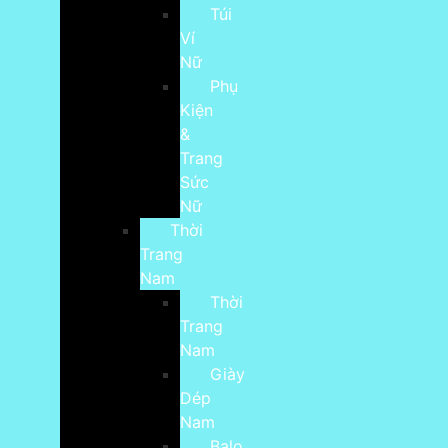
Túi
Ví
Nữ
Phụ
Kiện
&
Trang
Sức
Nữ
Thời
Trang
Nam
Thời
Trang
Nam
Giày
Dép
Nam
Balo