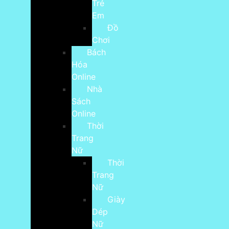
Trẻ
Em
Đồ
Chơi
Bách
Hóa
Online
Nhà
Sách
Online
Thời
Trang
Nữ
Thời
Trang
Nữ
Giày
Dép
Nữ