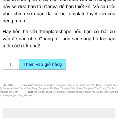
này sẽ đưa bạn tới Canva để bạn thiết kế. Và sau vài
phút chỉnh sửa bạn đã có bộ template tuyệt vời của
riêng mình.
Hãy liên hệ với Templateshope nếu bạn có bất cứ
vấn đề nào nhé. Chúng tôi luôn sẵn sàng hỗ trợ bạn
một cách tốt nhất!
Thêm vào giỏ hàng
SKU
B16
Categories
Shopee Template
,
Template Giặt Giũ & Chăm Sóc Nhà Cửa
,
Template Mẹ 
é
,
Template Nhà Cửa & Đời Sống
,
Template Sắc Đẹp
,
Template Sức Khỏe
,
Template Thời Trang Trẻ Em
,
emplate Đồ Chơi
Tags
mẹ và bé
,
shopee template
,
template shopee ngành mẹ và bé
,
thời trang trẻ
m
,
trang trí gian hàng shopee