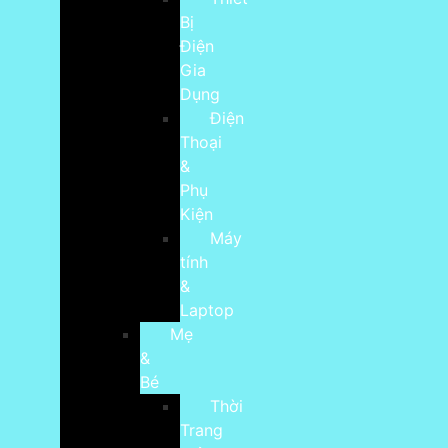
Bị
Điện
Gia
Dụng
Điện
Thoại
&
Phụ
Kiện
Máy
tính
&
Laptop
Mẹ
&
Bé
Thời
Trang