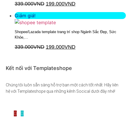
339.000
VND
199.000
VND
Thêm vào giỏ hàng
Giảm giá!
Shopee/Lazada template trang trí shop Ngành Sắc Đẹp, Sức
Khỏe,…
339.000
VND
199.000
VND
Thêm vào giỏ hàng
Kết nối với Templateshope
Chúng tôi luôn sẵn sàng hỗ trợ bạn một cách tốt nhất. Hãy liên
hệ với Templateshope qua những kênh Socical dưới đây nhé!