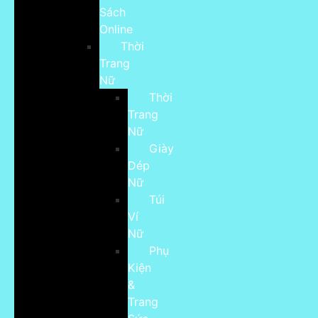
Sách
Online
Thời
Trang
Nữ
Thời
Trang
Nữ
Giày
Dép
Nữ
Túi
Ví
Nữ
Phụ
Kiện
&
Trang