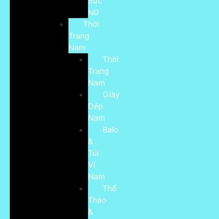
Sức
Nữ
Thời
Trang
Nam
Thời
Trang
Nam
Giày
Dép
Nam
Balo
&
Túi
Ví
Nam
Thể
Thao
&