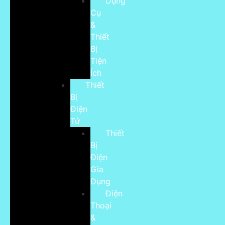
Dụng
Cụ
&
Thiết
Bị
Tiện
Ích
Thiết
Bị
Điện
Tử
Thiết
Bị
Điện
Gia
Dụng
Điện
Thoại
&