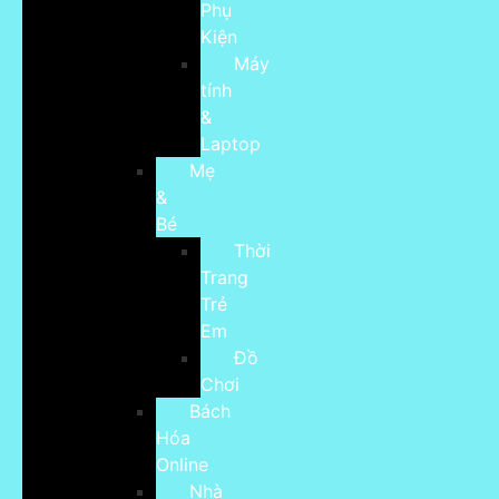
Phụ
Kiện
Máy
tính
&
Laptop
Mẹ
&
Bé
Thời
Trang
Trẻ
Em
Đồ
Chơi
Bách
Hóa
Online
Nhà