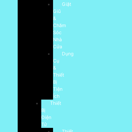
Giặt
Giũ
&
Chăm
Sóc
Nhà
Cửa
Dụng
Cụ
&
Thiết
Bị
Tiện
Ích
Thiết
Bị
Điện
Tử
Thiết