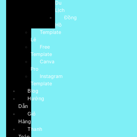
Du
Lịch
Đồng
Hồ
Template
Lẻ
Free
Template
Canva
Pro
Instagram
Template
Blog
Hướng
Dẫn
Giỏ
Hàng
Thanh
Toán