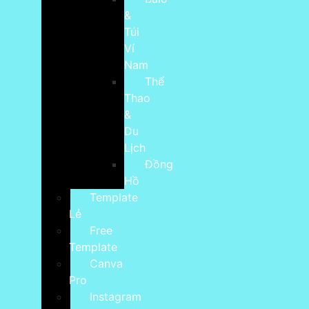
&
Túi
Ví
Nam
Thể
Thao
&
Du
Lịch
Đồng
Hồ
Template
Lẻ
Free
Template
Canva
Pro
Instagram