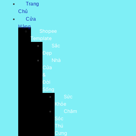
Trang
Chủ
Cửa
Hàng
Shopee
Template
Sắc
Đẹp
Nhà
Cửa
&
Đời
Sống
Sức
Khỏe
Chăm
Sóc
Thú
Cưng