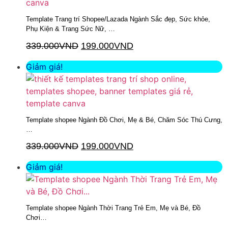
Template Trang trí Shopee/Lazada Ngành Sắc đẹp, Sức khỏe,
Phụ Kiện & Trang Sức Nữ, …
339.000
VND
199.000
VND
Thêm vào giỏ hàng
Giảm giá!
Template shopee Ngành Đồ Chơi, Mẹ & Bé, Chăm Sóc Thú Cưng,
…
339.000
VND
199.000
VND
Thêm vào giỏ hàng
Giảm giá!
Template shopee Ngành Thời Trang Trẻ Em, Mẹ và Bé, Đồ
Chơi…