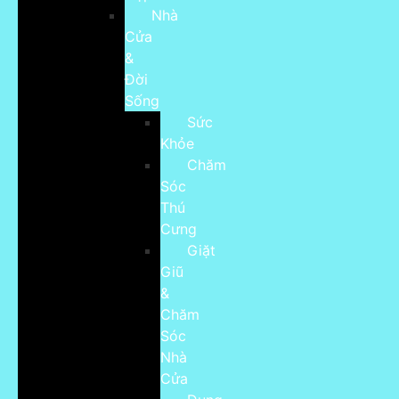
Nhà
Cửa
&
Đời
Sống
Sức
Khỏe
Chăm
Sóc
Thú
Cưng
Giặt
Giũ
&
Chăm
Sóc
Nhà
Cửa