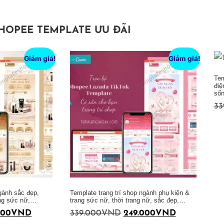
HOPEE TEMPLATE ƯU ĐÃI
Giảm giá!
Giảm giá!
Tem
điệ
số
33
Thêm vào giỏ hàng
ngành sắc đẹp,
Template trang trí shop ngành phụ kiện &
ang sức nữ,…
trang sức nữ, thời trang nữ, sắc đẹp,…
000
VND
339.000
VND
249.000
VND