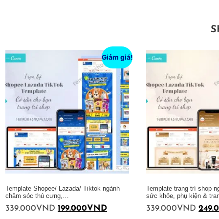
S
Giảm giá!
Template Shopee/ Lazada/ Tiktok ngành
Template trang trí shop 
chăm sóc thú cưng,…
sức khỏe, phụ kiện & tr
339.000
VND
199.000
VND
339.000
VND
249.