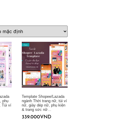
azada
Template Shopee/Lazada
, phụ
ngành Thời trang nữ, túi ví
 Túi ví
nữ, giày dép nữ, phụ kiện
& trang sức nữ…
339.000
VND
Thêm vào giỏ hàng