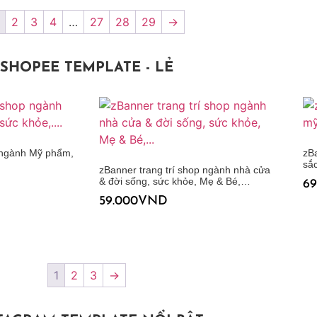
2
3
4
…
27
28
29
→
SHOPEE TEMPLATE - LẺ
p ngành Mỹ phẩm,
zB
sắ
zBanner trang trí shop ngành nhà cửa
& đời sống, sức khỏe, Mẹ & Bé,…
69
59.000
VND
Thêm vào giỏ hàng
Thêm vào giỏ hàng
1
2
3
→