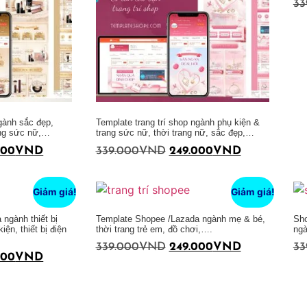
33
Thêm vào giỏ hàng
ngành sắc đẹp,
Template trang trí shop ngành phụ kiện &
ang sức nữ,…
trang sức nữ, thời trang nữ, sắc đẹp,…
000
VND
339.000
VND
249.000
VND
Thêm vào giỏ hàng
Giảm giá!
Giảm giá!
ngành thiết bị
Template Shopee /Lazada ngành mẹ & bé,
Sho
iện, thiết bị điện
thời trang trẻ em, đồ chơi,….
ngà
339.000
VND
249.000
VND
33
000
VND
Thêm vào giỏ hàng
Thêm vào giỏ hàng