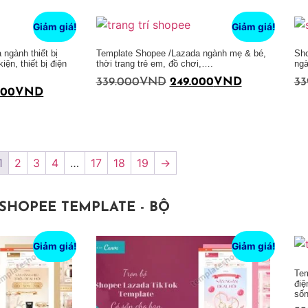
Thêm vào giỏ hàng
Giảm giá!
Giảm giá!
ngành thiết bị
Template Shopee /Lazada ngành mẹ & bé,
Sho
iện, thiết bị điện
thời trang trẻ em, đồ chơi,….
ngà
339.000
VND
249.000
VND
33
000
VND
Thêm vào giỏ hàng
Thêm vào giỏ hàng
1
2
3
4
…
17
18
19
→
SHOPEE TEMPLATE - BỘ
Giảm giá!
Giảm giá!
Tem
điệ
số