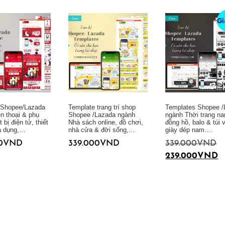
Gi
 Shopee/Lazada
Template trang trí shop
Templates Shopee /
n thoại & phụ
Shopee /Lazada ngành
ngành Thời trang n
t bị điện tử, thiết
Nhà sách online, đồ chơi,
đồng hồ, balo & túi 
ia dụng,…
nhà cửa & đời sống,…
giày dép nam….
0
VND
339.000
VND
339.000
VND
239.000
VND
Thêm vào giỏ hàng
Thêm vào giỏ hàng