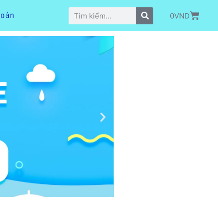
0
VND
hoản