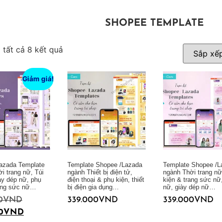
SHOPEE TEMPLATE
ị tất cả 8 kết quả
Giảm giá!
azada Template
Template Shopee /Lazada
Template Shopee /L
i trang nữ, Túi
ngành Thiết bị điện tử,
ngành Thời trang nữ
ày dép nữ, phụ
điện thoại & phụ kiện, thiết
kiện & trang sức nữ,
rang sức nữ…
bị điện gia dụng…
nữ, giày dép nữ…
0
VND
339.000
VND
339.000
VND
0
VND
Thêm vào giỏ hàng
Thêm vào giỏ hàng