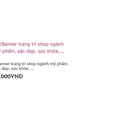
anner trang trí shop ngành mỹ phẩm,
c đẹp, sức khỏe,….
.000
VND