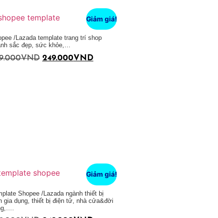
Giảm giá!
pee /Lazada template trang trí shop
nh sắc đẹp, sức khỏe,…
9.000
VND
249.000
VND
Giảm giá!
plate Shopee /Lazada ngành thiết bị
n gia dụng, thiết bị điện tử, nhà cửa&đời
ng,….