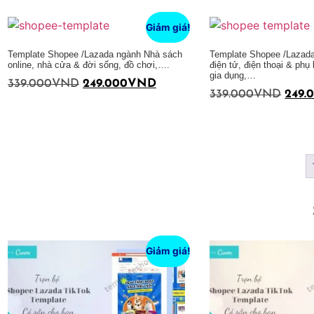
Thêm vào giỏ hàng
Thêm vào giỏ hàng
Giảm giá!
Template Shopee /Lazada ngành Nhà sách
Template Shopee /Lazada 
online, nhà cửa & đời sống, đồ chơi,….
điện tử, điện thoại & phụ k
gia dụng,…
339.000
VND
249.000
VND
339.000
VND
249.
Thêm vào giỏ hàng
Thêm vào giỏ hàng
Giảm giá!