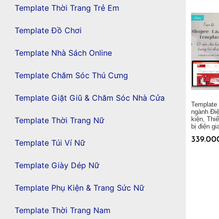
Template Thời Trang Trẻ Em
Thêm vào giỏ hàng
Template Đồ Chơi
Template Nhà Sách Online
Template Chăm Sóc Thú Cưng
Template Giặt Giũ & Chăm Sóc Nhà Cửa
Template
ngành Điệ
Template Thời Trang Nữ
kiện, Thiế
bị điện g
339.00
Template Túi Ví Nữ
Thêm vào giỏ hàng
Template Giày Dép Nữ
Template Phụ Kiện & Trang Sức Nữ
Template Thời Trang Nam