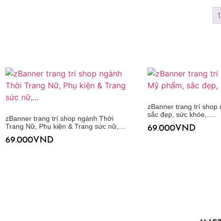
1
zBanner trang trí sho
sắc đẹp, sức khỏe,….
zBanner trang trí shop ngành Thời
Trang Nữ, Phụ kiện & Trang sức nữ,…
69.000
VND
69.000
VND
Thêm vào giỏ hàng
Thêm vào giỏ hàng