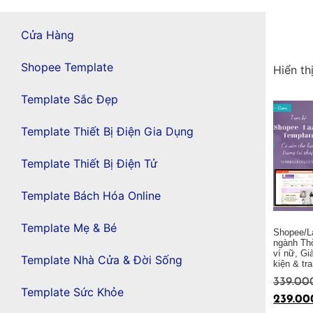
Cửa Hàng
Shopee Template
Hiển th
Template Sắc Đẹp
Template Thiết Bị Điện Gia Dụng
Template Thiết Bị Điện Tử
Template Bách Hóa Online
Template Mẹ & Bé
Shopee/L
ngành Thờ
ví nữ, Gi
Template Nhà Cửa & Đời Sống
kiện & t
339.00
Template Sức Khỏe
239.00