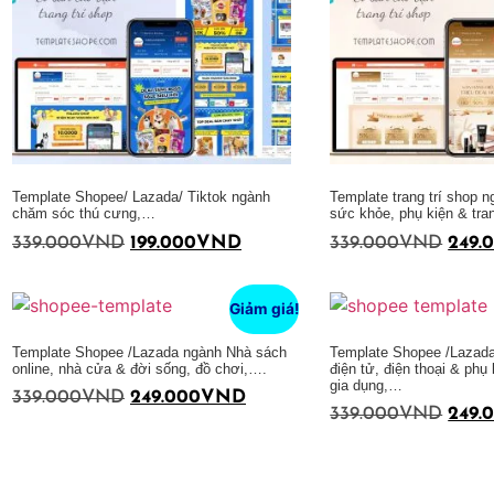
Template Shopee/ Lazada/ Tiktok ngành
Template trang trí shop 
chăm sóc thú cưng,…
sức khỏe, phụ kiện & tr
339.000
VND
199.000
VND
339.000
VND
249.
Thêm vào giỏ hàng
Thêm vào giỏ hàng
Giảm giá!
Template Shopee /Lazada ngành Nhà sách
Template Shopee /Lazada 
online, nhà cửa & đời sống, đồ chơi,….
điện tử, điện thoại & phụ k
gia dụng,…
339.000
VND
249.000
VND
339.000
VND
249.
Thêm vào giỏ hàng
Thêm vào giỏ hàng