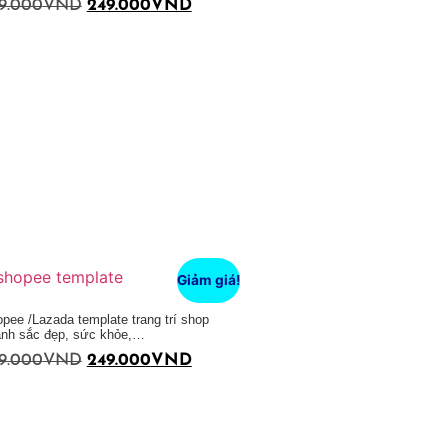
9.000
VND
249.000
VND
Giảm giá!
pee /Lazada template trang trí shop
nh sắc đẹp, sức khỏe,…
9.000
VND
249.000
VND