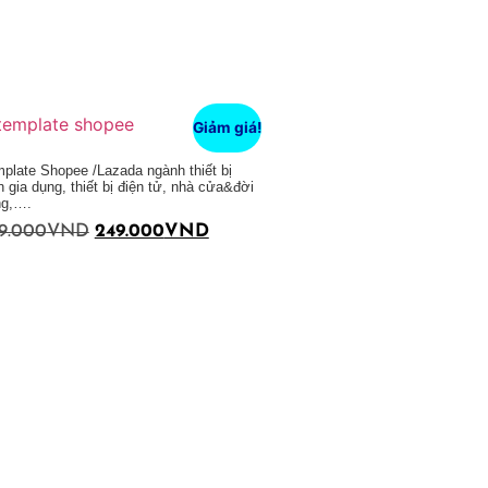
Giảm giá!
plate Shopee /Lazada ngành thiết bị
n gia dụng, thiết bị điện tử, nhà cửa&đời
ng,….
9.000
VND
249.000
VND