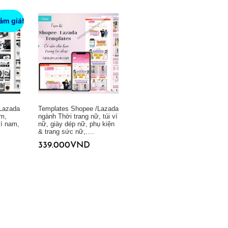
ảm giá!
Lazada
Templates Shopee /Lazada
am,
ngành Thời trang nữ, túi ví
ví nam,
nữ, giày dép nữ, phụ kiện
& trang sức nữ,….
339.000
VND
Thêm vào giỏ hàng