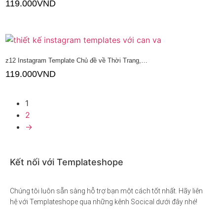
119.000
VND
Thêm vào giỏ hàng
z12 Instagram Template Chủ đề về Thời Trang,…
119.000
VND
Thêm vào giỏ hàng
1
2
→
Kết nối với Templateshope
Chúng tôi luôn sẵn sàng hỗ trợ bạn một cách tốt nhất. Hãy liên
hệ với Templateshope qua những kênh Socical dưới đây nhé!