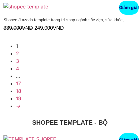
Giảm giá!
Shopee /Lazada template trang trí shop ngành sắc đẹp, sức khỏe,…
339.000
VND
249.000
VND
Thêm vào giỏ hàng
1
2
3
4
…
17
18
19
→
SHOPEE TEMPLATE - BỘ
Giảm giá!