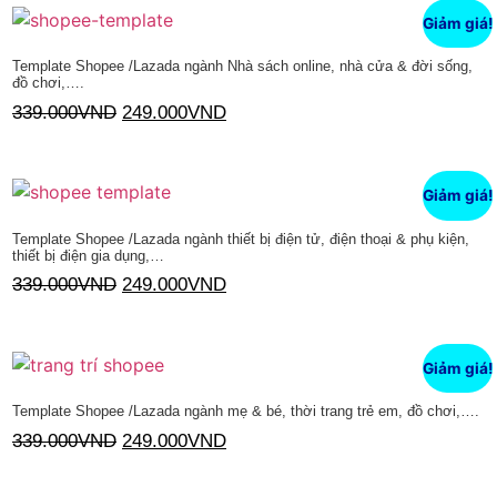
Giảm giá!
Template Shopee /Lazada ngành Nhà sách online, nhà cửa & đời sống,
đồ chơi,….
339.000
VND
249.000
VND
Thêm vào giỏ hàng
Giảm giá!
Template Shopee /Lazada ngành thiết bị điện tử, điện thoại & phụ kiện,
thiết bị điện gia dụng,…
339.000
VND
249.000
VND
Thêm vào giỏ hàng
Giảm giá!
Template Shopee /Lazada ngành mẹ & bé, thời trang trẻ em, đồ chơi,….
339.000
VND
249.000
VND
Thêm vào giỏ hàng