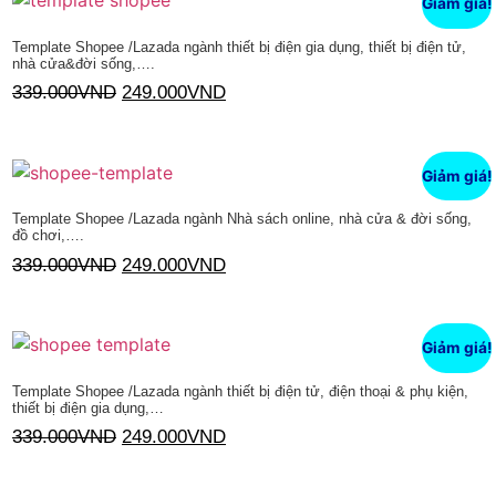
Giảm giá!
Template Shopee /Lazada ngành thiết bị điện gia dụng, thiết bị điện tử,
nhà cửa&đời sống,….
339.000
VND
249.000
VND
Thêm vào giỏ hàng
Giảm giá!
Template Shopee /Lazada ngành Nhà sách online, nhà cửa & đời sống,
đồ chơi,….
339.000
VND
249.000
VND
Thêm vào giỏ hàng
Giảm giá!
Template Shopee /Lazada ngành thiết bị điện tử, điện thoại & phụ kiện,
thiết bị điện gia dụng,…
339.000
VND
249.000
VND
Thêm vào giỏ hàng