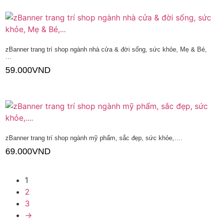
Thêm vào giỏ hàng
zBanner trang trí shop ngành nhà cửa & đời sống, sức khỏe, Mẹ & Bé,
…
59.000
VND
Thêm vào giỏ hàng
zBanner trang trí shop ngành mỹ phẩm, sắc đẹp, sức khỏe,….
69.000
VND
Thêm vào giỏ hàng
1
2
3
→