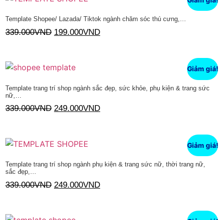
Template Shopee/ Lazada/ Tiktok ngành chăm sóc thú cưng,…
339.000
VND
199.000
VND
Thêm vào giỏ hàng
Giảm giá!
Template trang trí shop ngành sắc đẹp, sức khỏe, phụ kiện & trang sức
nữ,…
339.000
VND
249.000
VND
Thêm vào giỏ hàng
Giảm giá!
Template trang trí shop ngành phụ kiện & trang sức nữ, thời trang nữ,
sắc đẹp,…
339.000
VND
249.000
VND
Thêm vào giỏ hàng