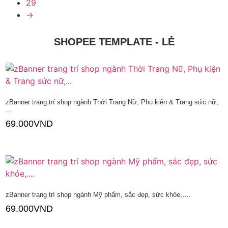
29
→
SHOPEE TEMPLATE - LẺ
zBanner trang trí shop ngành Thời Trang Nữ, Phụ kiện & Trang sức nữ,
…
69.000
VND
Thêm vào giỏ hàng
zBanner trang trí shop ngành Mỹ phẩm, sắc đẹp, sức khỏe,….
69.000
VND