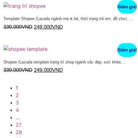
Giảm giá!
Template Shopee /Lazada ngành mẹ & bé, thời trang trẻ em, đồ chơi,….
339.000
VND
249.000
VND
Thêm vào giỏ hàng
Giảm giá!
Shopee /Lazada template trang trí shop ngành sắc đẹp, sức khỏe,…
339.000
VND
249.000
VND
Thêm vào giỏ hàng
1
2
3
4
…
27
28