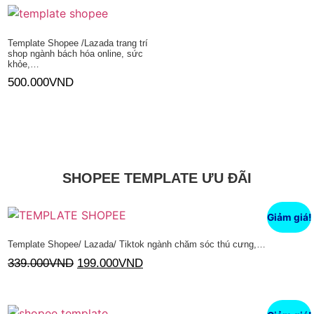
Template Shopee /Lazada trang trí
shop ngành bách hóa online, sức
khỏe,…
500.000
VND
Thêm vào giỏ hàng
SHOPEE TEMPLATE ƯU ĐÃI
Giảm giá!
Template Shopee/ Lazada/ Tiktok ngành chăm sóc thú cưng,…
339.000
VND
199.000
VND
Thêm vào giỏ hàng