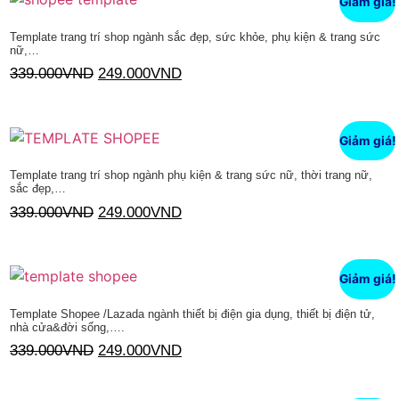
Giảm giá!
Template trang trí shop ngành sắc đẹp, sức khỏe, phụ kiện & trang sức
nữ,…
339.000
VND
249.000
VND
Thêm vào giỏ hàng
Giảm giá!
Template trang trí shop ngành phụ kiện & trang sức nữ, thời trang nữ,
sắc đẹp,…
339.000
VND
249.000
VND
Thêm vào giỏ hàng
Giảm giá!
Template Shopee /Lazada ngành thiết bị điện gia dụng, thiết bị điện tử,
nhà cửa&đời sống,….
339.000
VND
249.000
VND
Thêm vào giỏ hàng