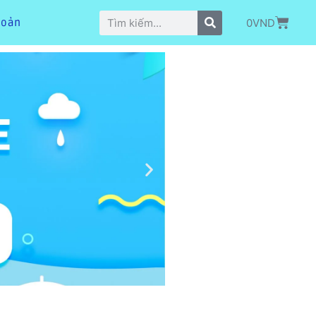
0
VND
hoản