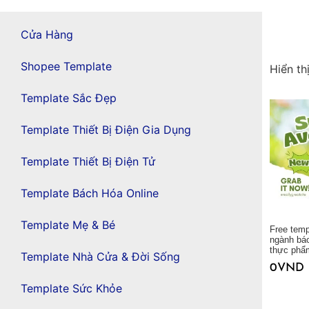
Cửa Hàng
Shopee Template
Hiển th
Template Sắc Đẹp
Template Thiết Bị Điện Gia Dụng
Template Thiết Bị Điện Tử
Template Bách Hóa Online
Template Mẹ & Bé
Free tem
ngành bác
thực ph
Template Nhà Cửa & Đời Sống
0
VND
Template Sức Khỏe
Thêm vào giỏ hàng