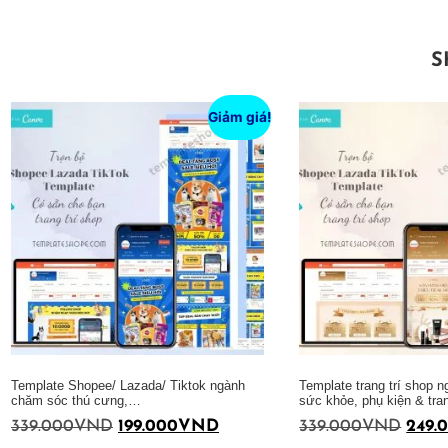
S
Giảm giá!
Template Shopee/ Lazada/ Tiktok ngành
Template trang trí shop 
chăm sóc thú cưng,…
sức khỏe, phụ kiện & tr
339.000
VND
199.000
VND
339.000
VND
249.