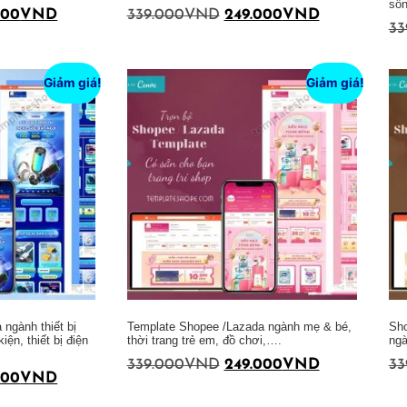
số
000
VND
339.000
VND
249.000
VND
33
Thêm vào giỏ hàng
Thêm vào giỏ hàng
Giảm giá!
Giảm giá!
ngành thiết bị
Template Shopee /Lazada ngành mẹ & bé,
Sho
iện, thiết bị điện
thời trang trẻ em, đồ chơi,….
ngà
339.000
VND
249.000
VND
33
000
VND
Thêm vào giỏ hàng
Thêm vào giỏ hàng