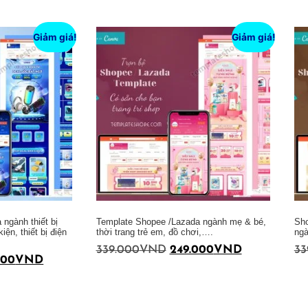
Thêm vào giỏ hàng
Thêm vào giỏ hàng
Giảm giá!
Giảm giá!
ngành thiết bị
Template Shopee /Lazada ngành mẹ & bé,
Sho
iện, thiết bị điện
thời trang trẻ em, đồ chơi,….
ngà
339.000
VND
249.000
VND
33
000
VND
Thêm vào giỏ hàng
Thêm vào giỏ hàng