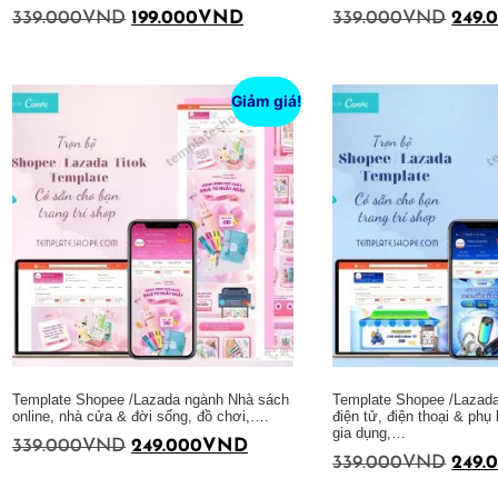
339.000
VND
199.000
VND
339.000
VND
249.
Thêm vào giỏ hàng
Thêm vào giỏ hàng
Giảm giá!
Template Shopee /Lazada ngành Nhà sách
Template Shopee /Lazada 
online, nhà cửa & đời sống, đồ chơi,….
điện tử, điện thoại & phụ k
gia dụng,…
339.000
VND
249.000
VND
339.000
VND
249.
Thêm vào giỏ hàng