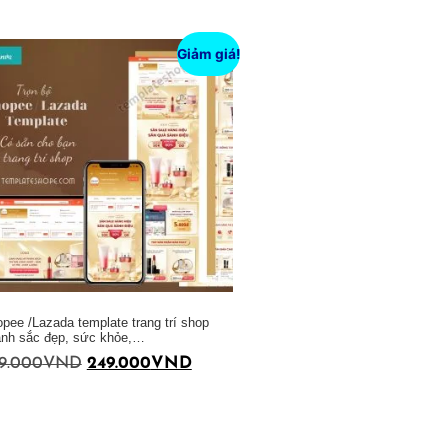
Giảm giá!
pee /Lazada template trang trí shop
nh sắc đẹp, sức khỏe,…
9.000
VND
249.000
VND