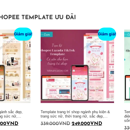
HOPEE TEMPLATE ƯU ĐÃI
Giảm giá!
Giảm giá!
ngành sắc đẹp,
Template trang trí shop ngành phụ kiện &
Tem
ang sức nữ,…
trang sức nữ, thời trang nữ, sắc đẹp,…
điệ
số
000
VND
339.000
VND
249.000
VND
33