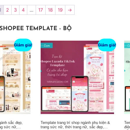
1
2
3
4
…
17
18
19
→
SHOPEE TEMPLATE - BỘ
Giảm giá!
Giảm giá!
ngành sắc đẹp,
Template trang trí shop ngành phụ kiện &
Tem
ang sức nữ,…
trang sức nữ, thời trang nữ, sắc đẹp,…
điệ