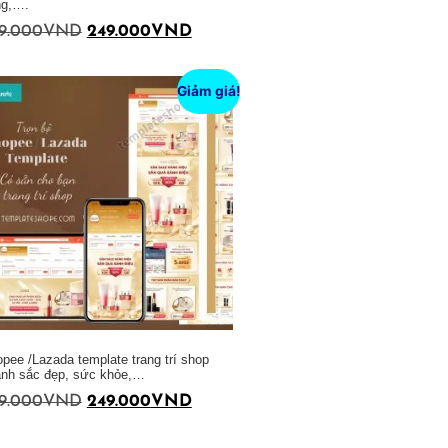
ng,….
9.000
VND
249.000
VND
Giảm giá!
pee /Lazada template trang trí shop
nh sắc đẹp, sức khỏe,…
9.000
VND
249.000
VND