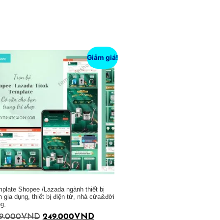
Giảm giá!
plate Shopee /Lazada ngành thiết bị
n gia dụng, thiết bị điện tử, nhà cửa&đời
ng,….
9.000
VND
249.000
VND