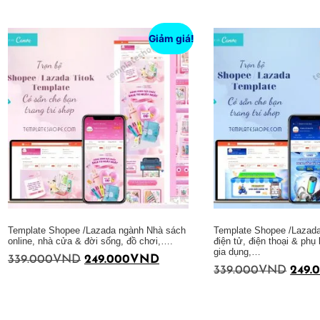
Thêm vào giỏ hàng
Thêm vào giỏ hàng
Giảm giá!
Template Shopee /Lazada ngành Nhà sách
Template Shopee /Lazada 
online, nhà cửa & đời sống, đồ chơi,….
điện tử, điện thoại & phụ k
gia dụng,…
339.000
VND
249.000
VND
339.000
VND
249.
Thêm vào giỏ hàng
Thêm vào giỏ hàng