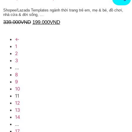
Shopee/Lazada Templates ngành thời trang trẻ em, mẹ & bé, đồ chơi,
nhà cửa & đời sống, …
339.000
VND
199.000
VND
Thêm vào giỏ hàng
←
1
2
3
…
8
9
10
11
12
13
14
…
17