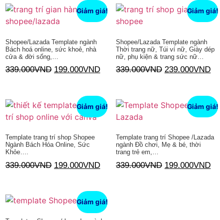
Giảm giá!
Giảm giá!
Shopee/Lazada Template ngành
Shopee/Lazada Template ngành
Bách hoá online, sức khoẻ, nhà
Thời trang nữ, Túi ví nữ, Giày dép
cửa & đời sống,…
nữ, phụ kiện & trang sức nữ…
339.000
VND
199.000
VND
339.000
VND
239.000
VND
Thêm vào giỏ hàng
Thêm vào giỏ hàng
Giảm giá!
Giảm giá!
Template trang trí shop Shopee
Template trang trí Shopee /Lazada
Ngành Bách Hóa Online, Sức
ngành Đồ chơi, Mẹ & bé, thời
Khỏe….
trang trẻ em,…
339.000
VND
199.000
VND
339.000
VND
199.000
VND
Thêm vào giỏ hàng
Thêm vào giỏ hàng
Giảm giá!