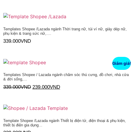
Thêm vào giỏ hàng
Templates Shopee /Lazada ngành Thời trang nữ, túi ví nữ, giày dép nữ,
phụ kiện & trang sức nữ,….
339.000
VND
Thêm vào giỏ hàng
Giảm giá!
Templates Shopee / Lazada ngành chăm sóc thú cưng, đồ chơi, nhà cửa
& đời sống,…
339.000
VND
239.000
VND
Thêm vào giỏ hàng
Template Shopee /Lazada ngành Thiết bị điện tử, điện thoại & phụ kiện,
thiết bị điện gia dụng…