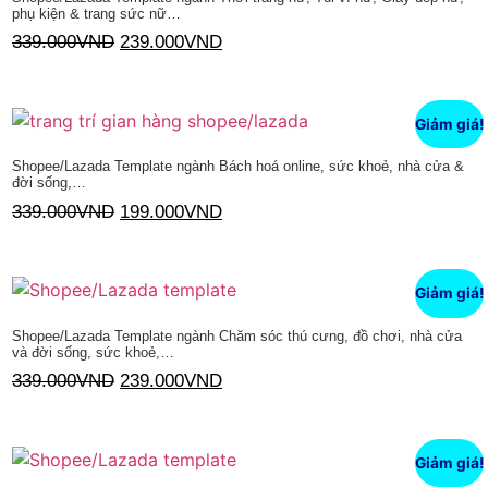
phụ kiện & trang sức nữ…
339.000
VND
239.000
VND
Thêm vào giỏ hàng
Giảm giá!
Shopee/Lazada Template ngành Bách hoá online, sức khoẻ, nhà cửa &
đời sống,…
339.000
VND
199.000
VND
Thêm vào giỏ hàng
Giảm giá!
Shopee/Lazada Template ngành Chăm sóc thú cưng, đồ chơi, nhà cửa
và đời sống, sức khoẻ,…
339.000
VND
239.000
VND
Thêm vào giỏ hàng
Giảm giá!