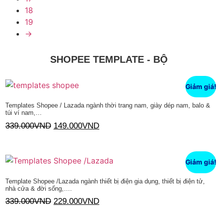
18
19
→
SHOPEE TEMPLATE - BỘ
Giảm giá!
Templates Shopee / Lazada ngành thời trang nam, giày dép nam, balo &
túi ví nam,…
339.000
VND
149.000
VND
Thêm vào giỏ hàng
Giảm giá!
Template Shopee /Lazada ngành thiết bị điện gia dụng, thiết bị điện tử,
nhà cửa & đời sống,….
339.000
VND
229.000
VND