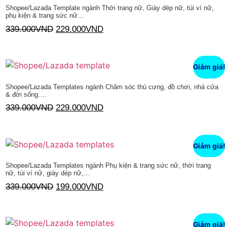
Shopee/Lazada Template ngành Thời trang nữ, Giày dép nữ, túi ví nữ,
phụ kiện & trang sức nữ…
339.000
VND
229.000
VND
Thêm vào giỏ hàng
Giảm giá!
Shopee/Lazada Templates ngành Chăm sóc thú cưng, đồ chơi, nhà cửa
& đời sống….
339.000
VND
229.000
VND
Thêm vào giỏ hàng
Giảm giá!
Shopee/Lazada Templates ngành Phụ kiện & trang sức nữ, thời trang
nữ, túi ví nữ, giày dép nữ,…
339.000
VND
199.000
VND
Thêm vào giỏ hàng
Giảm giá!