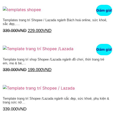
Thêm vào giỏ hàng
Giảm giá!
Templates trang trí Shopee / Lazada ngành Bách hoá online, sức khoẻ,
sắc đẹp,….
339.000
VND
229.000
VND
Thêm vào giỏ hàng
Giảm giá!
Template trang trí shop Shopee /Lazada ngành đồ chơi, thời trang trẻ
em, mẹ & bé,…
339.000
VND
199.000
VND
Thêm vào giỏ hàng
Template trang trí Shopee /Lazada ngành sắc đẹp, sức khoẻ, phụ kiện &
trang sức nữ…
339.000
VND