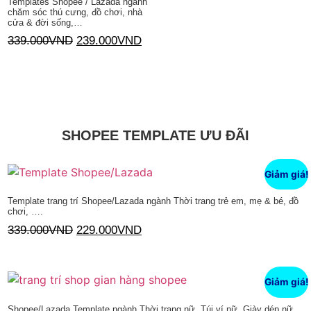
Templates Shopee / Lazada ngành
chăm sóc thú cưng, đồ chơi, nhà
cửa & đời sống,…
339.000
VND
239.000
VND
Thêm vào giỏ hàng
SHOPEE TEMPLATE ƯU ĐÃI
Giảm giá!
Template trang trí Shopee/Lazada ngành Thời trang trẻ em, mẹ & bé, đồ
chơi, ….
339.000
VND
229.000
VND
Thêm vào giỏ hàng
Giảm giá!
Shopee/Lazada Template ngành Thời trang nữ, Túi ví nữ, Giày dép nữ,