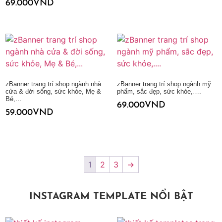
69.000
VND
Thêm vào giỏ hàng
zBanner trang trí shop ngành nhà
zBanner trang trí shop ngành mỹ
cửa & đời sống, sức khỏe, Mẹ &
phẩm, sắc đẹp, sức khỏe,….
Bé,…
69.000
VND
59.000
VND
Thêm vào giỏ hàng
Thêm vào giỏ hàng
1
2
3
→
INSTAGRAM TEMPLATE NỔI BẬT