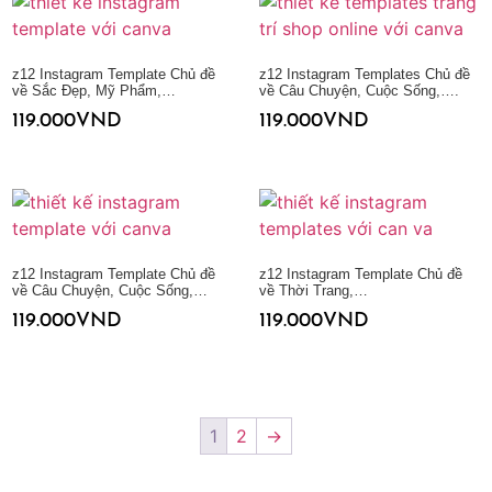
z12 Instagram Template Chủ đề
z12 Instagram Templates Chủ đề
về Sắc Đẹp, Mỹ Phẩm,…
về Câu Chuyện, Cuộc Sống,….
119.000
VND
119.000
VND
Thêm vào giỏ hàng
Thêm vào giỏ hàng
z12 Instagram Template Chủ đề
z12 Instagram Template Chủ đề
về Câu Chuyện, Cuộc Sống,…
về Thời Trang,…
119.000
VND
119.000
VND
Thêm vào giỏ hàng
Thêm vào giỏ hàng
1
2
→