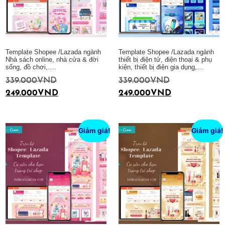
Template Shopee /Lazada ngành
Template Shopee /Lazada ngành
Nhà sách online, nhà cửa & đời
thiết bị điện tử, điện thoại & phụ
sống, đồ chơi,….
kiện, thiết bị điện gia dụng,…
339.000
VND
339.000
VND
249.000
VND
249.000
VND
Thêm vào giỏ hàng
Thêm vào giỏ hàng
Giảm giá!
Giảm giá!