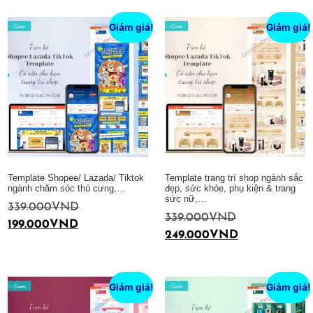
Giảm giá!
Giảm giá!
Template Shopee/ Lazada/ Tiktok
Template trang trí shop ngành sắc
ngành chăm sóc thú cưng,…
đẹp, sức khỏe, phụ kiện & trang
sức nữ,…
339.000
VND
339.000
VND
199.000
VND
249.000
VND
Thêm vào giỏ hàng
Thêm vào giỏ hàng
Giảm giá!
Giảm giá!