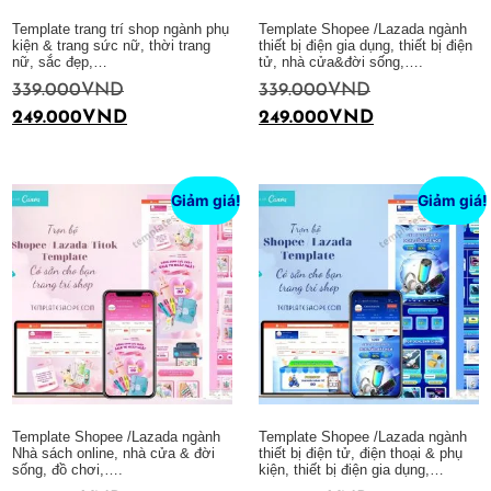
Template trang trí shop ngành phụ
Template Shopee /Lazada ngành
kiện & trang sức nữ, thời trang
thiết bị điện gia dụng, thiết bị điện
nữ, sắc đẹp,…
tử, nhà cửa&đời sống,….
339.000
VND
339.000
VND
249.000
VND
249.000
VND
Thêm vào giỏ hàng
Thêm vào giỏ hàng
Giảm giá!
Giảm giá!
Template Shopee /Lazada ngành
Template Shopee /Lazada ngành
Nhà sách online, nhà cửa & đời
thiết bị điện tử, điện thoại & phụ
sống, đồ chơi,….
kiện, thiết bị điện gia dụng,…