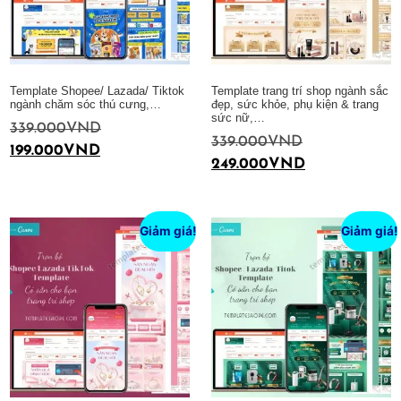
Template Shopee/ Lazada/ Tiktok
Template trang trí shop ngành sắc
ngành chăm sóc thú cưng,…
đẹp, sức khỏe, phụ kiện & trang
sức nữ,…
339.000
VND
339.000
VND
199.000
VND
249.000
VND
Thêm vào giỏ hàng
Thêm vào giỏ hàng
Giảm giá!
Giảm giá!