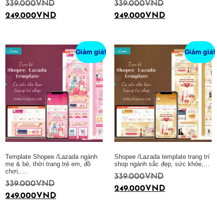
339.000
VND
339.000
VND
249.000
VND
249.000
VND
Thêm vào giỏ hàng
Thêm vào giỏ hàng
Giảm giá!
Giảm giá!
Template Shopee /Lazada ngành
Shopee /Lazada template trang trí
mẹ & bé, thời trang trẻ em, đồ
shop ngành sắc đẹp, sức khỏe,…
chơi,….
339.000
VND
339.000
VND
249.000
VND
249.000
VND
Thêm vào giỏ hàng
Thêm vào giỏ hàng