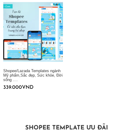
Shopee/Lazada Templates ngành
Mỹ phẩm,Sắc đẹp, Sức khỏe, Đời
sống ….
339.000
VND
Thêm vào giỏ hàng
SHOPEE TEMPLATE ƯU ĐÃI