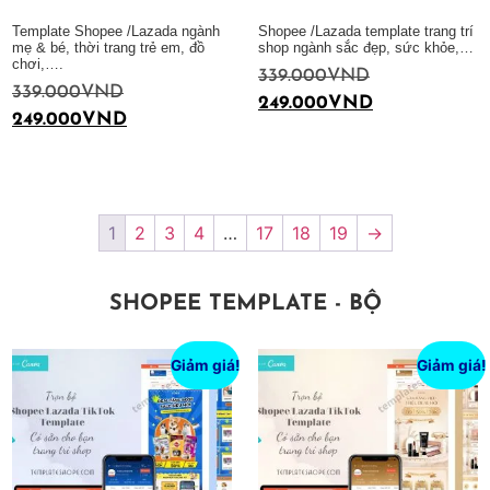
Template Shopee /Lazada ngành
Shopee /Lazada template trang trí
mẹ & bé, thời trang trẻ em, đồ
shop ngành sắc đẹp, sức khỏe,…
chơi,….
339.000
VND
339.000
VND
249.000
VND
249.000
VND
Thêm vào giỏ hàng
Thêm vào giỏ hàng
1
2
3
4
…
17
18
19
→
SHOPEE TEMPLATE - BỘ
Giảm giá!
Giảm giá!