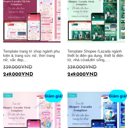
Template trang trí shop ngành phụ
Template Shopee /Lazada ngành
kiện & trang sức nữ, thời trang
thiết bị điện gia dụng, thiết bị điện
nữ, sắc đẹp,…
tử, nhà cửa&đời sống,….
339.000
VND
339.000
VND
249.000
VND
249.000
VND
Thêm vào giỏ hàng
Thêm vào giỏ hàng
Giảm giá!
Giảm giá!