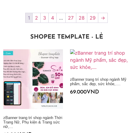
1
2
3
4
…
27
28
29
→
SHOPEE TEMPLATE - LẺ
zBanner trang trí shop ngành Mỹ
phẩm, sắc đẹp, sức khỏe,….
69.000
VND
Thêm vào giỏ hàng
zBanner trang trí shop ngành Thời
Trang Nữ, Phụ kiện & Trang sức
nữ,…