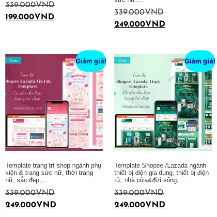
339.000
VND
339.000
VND
199.000
VND
249.000
VND
Thêm vào giỏ hàng
Thêm vào giỏ hàng
Giảm giá!
Giảm giá!
Template trang trí shop ngành phụ
Template Shopee /Lazada ngành
kiện & trang sức nữ, thời trang
thiết bị điện gia dụng, thiết bị điện
nữ, sắc đẹp,…
tử, nhà cửa&đời sống,….
339.000
VND
339.000
VND
249.000
VND
249.000
VND