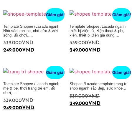
Thêm vào giỏ hàng
Thêm vào giỏ hàng
Giảm giá!
Giảm giá!
Template Shopee /Lazada ngành
Template Shopee /Lazada ngành
Nhà sách online, nhà cửa & đời
thiết bị điện tử, điện thoại & phụ
sống, đồ chơi,….
kiện, thiết bị điện gia dụng,…
339.000
VND
339.000
VND
249.000
VND
249.000
VND
Thêm vào giỏ hàng
Thêm vào giỏ hàng
Giảm giá!
Giảm giá!
Template Shopee /Lazada ngành
Shopee /Lazada template trang trí
mẹ & bé, thời trang trẻ em, đồ
shop ngành sắc đẹp, sức khỏe,…
chơi,….
339.000
VND
339.000
VND
249.000
VND
249.000
VND
Thêm vào giỏ hàng
Thêm vào giỏ hàng