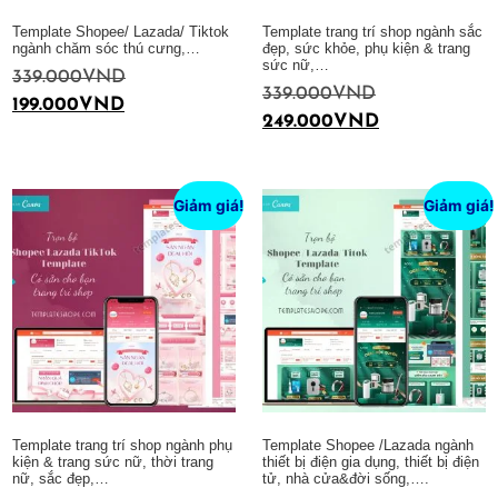
Template Shopee/ Lazada/ Tiktok
Template trang trí shop ngành sắc
ngành chăm sóc thú cưng,…
đẹp, sức khỏe, phụ kiện & trang
sức nữ,…
339.000
VND
339.000
VND
199.000
VND
249.000
VND
Thêm vào giỏ hàng
Thêm vào giỏ hàng
Giảm giá!
Giảm giá!
Template trang trí shop ngành phụ
Template Shopee /Lazada ngành
kiện & trang sức nữ, thời trang
thiết bị điện gia dụng, thiết bị điện
nữ, sắc đẹp,…
tử, nhà cửa&đời sống,….