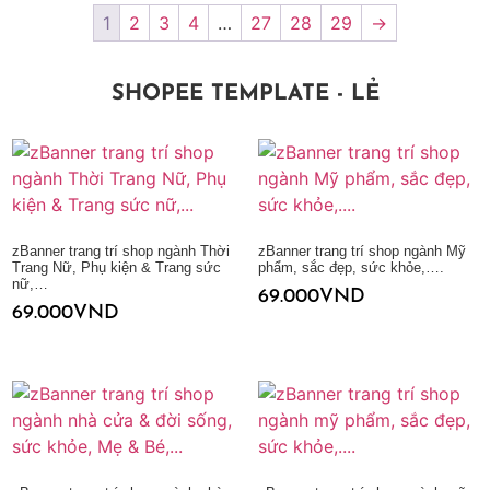
1
2
3
4
…
27
28
29
→
SHOPEE TEMPLATE - LẺ
zBanner trang trí shop ngành Thời
zBanner trang trí shop ngành Mỹ
Trang Nữ, Phụ kiện & Trang sức
phẩm, sắc đẹp, sức khỏe,….
nữ,…
69.000
VND
69.000
VND
Thêm vào giỏ hàng
Thêm vào giỏ hàng