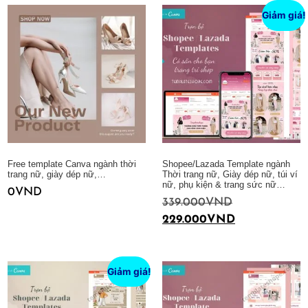
Giảm giá!
Free template Canva ngành thời
Shopee/Lazada Template ngành
trang nữ, giày dép nữ,…
Thời trang nữ, Giày dép nữ, túi ví
nữ, phụ kiện & trang sức nữ…
0
VND
339.000
VND
229.000
VND
Thêm vào giỏ hàng
Thêm vào giỏ hàng
Giảm giá!