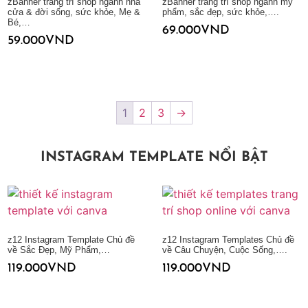
zBanner trang trí shop ngành nhà
zBanner trang trí shop ngành mỹ
cửa & đời sống, sức khỏe, Mẹ &
phẩm, sắc đẹp, sức khỏe,….
Bé,…
69.000
VND
59.000
VND
Thêm vào giỏ hàng
Thêm vào giỏ hàng
1
2
3
→
INSTAGRAM TEMPLATE NỔI BẬT
z12 Instagram Template Chủ đề
z12 Instagram Templates Chủ đề
về Sắc Đẹp, Mỹ Phẩm,…
về Câu Chuyện, Cuộc Sống,….
119.000
VND
119.000
VND
Thêm vào giỏ hàng
Thêm vào giỏ hàng