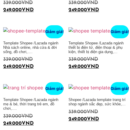
339.000
VND
339.000
VND
249.000
VND
249.000
VND
Thêm vào giỏ hàng
Thêm vào giỏ hàng
Giảm giá!
Giảm giá!
Template Shopee /Lazada ngành
Template Shopee /Lazada ngành
Nhà sách online, nhà cửa & đời
thiết bị điện tử, điện thoại & phụ
sống, đồ chơi,….
kiện, thiết bị điện gia dụng,…
339.000
VND
339.000
VND
249.000
VND
249.000
VND
Thêm vào giỏ hàng
Thêm vào giỏ hàng
Giảm giá!
Giảm giá!
Template Shopee /Lazada ngành
Shopee /Lazada template trang trí
mẹ & bé, thời trang trẻ em, đồ
shop ngành sắc đẹp, sức khỏe,…
chơi,….
339.000
VND
339.000
VND
249.000
VND
249.000
VND