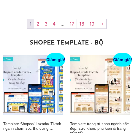
Thêm vào giỏ hàng
Thêm vào giỏ hàng
1
2
3
4
…
17
18
19
→
SHOPEE TEMPLATE - BỘ
Giảm giá!
Giảm giá!
Template Shopee/ Lazada/ Tiktok
Template trang trí shop ngành sắc
ngành chăm sóc thú cưng,…
đẹp, sức khỏe, phụ kiện & trang
sức nữ,…