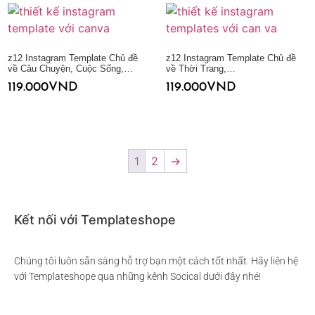
z12 Instagram Template Chủ đề
z12 Instagram Template Chủ đề
về Câu Chuyện, Cuộc Sống,…
về Thời Trang,…
119.000
VND
119.000
VND
Thêm vào giỏ hàng
Thêm vào giỏ hàng
1
2
→
Kết nối với Templateshope
Chúng tôi luôn sẵn sàng hỗ trợ bạn một cách tốt nhất. Hãy liên hệ
với Templateshope qua những kênh Socical dưới đây nhé!