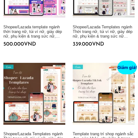
Shopee/Lazada template ngành
Shopee/Lazada Templates ngành
thời trang nữ, túi ví nữ, giày dép
Thời trang nữ, túi ví nữ, giày dép
nữ, phụ kiện & trang sức nữ,…
nữ, phụ kiện & trang sức nữ…
500.000
VND
339.000
VND
Thêm vào giỏ hàng
Thêm vào giỏ hàng
Giảm giá!
Shopee/Lazada Templates ngành
Template trang trí shop ngành sắc