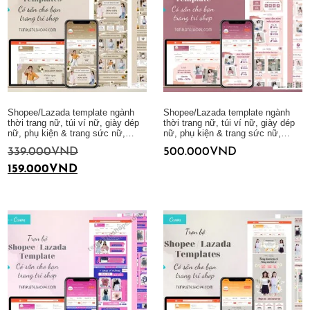
Shopee/Lazada template ngành
Shopee/Lazada template ngành
thời trang nữ, túi ví nữ, giày dép
thời trang nữ, túi ví nữ, giày dép
nữ, phụ kiện & trang sức nữ,…
nữ, phụ kiện & trang sức nữ,…
339.000
VND
500.000
VND
159.000
VND
Thêm vào giỏ hàng
Thêm vào giỏ hàng