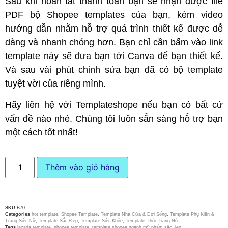
Sau khi hoàn tất thanh toán bạn sẽ nhận được file
PDF bộ Shopee templates của bạn, kèm video
hướng dẫn nhằm hỗ trợ quá trình thiết kế được dễ
dàng và nhanh chóng hơn. Bạn chỉ cần bấm vào link
template này sẽ đưa bạn tới Canva để bạn thiết kế.
Và sau vài phút chỉnh sửa bạn đã có bộ template
tuyệt vời của riêng mình.
Hãy liên hệ với Templateshope nếu bạn có bất cứ
vấn đề nào nhé. Chúng tôi luôn sẵn sàng hỗ trợ bạn
một cách tốt nhất!
Thêm vào giỏ hàng
SKU
B70
Categories
hot template
,
Shopee Template
,
Template Nhà Cửa & Đời Sống
,
Template Phụ Kiện &
Trang Sức Nữ
,
Template Sắc Đẹp
,
Template Sức Khỏe
,
Template Thời Trang Nữ
Tags
lazada template
,
shopee template
,
template shopee ngành mỹ phẩm sắc đẹp