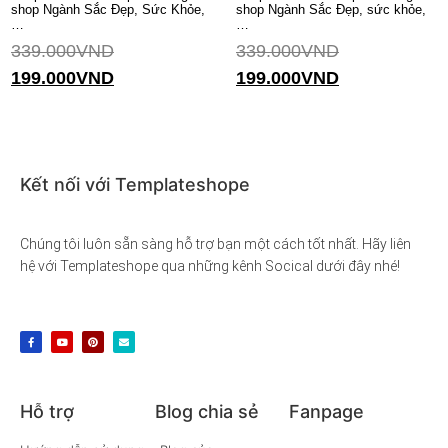
shop Ngành Sắc Đẹp, Sức Khỏe,
shop Ngành Sắc Đẹp, sức khỏe,
…
…
339.000
VND
339.000
VND
199.000
VND
199.000
VND
Thêm vào giỏ hàng
Thêm vào giỏ hàng
Kết nối với Templateshope
Chúng tôi luôn sẵn sàng hỗ trợ bạn một cách tốt nhất. Hãy liên
hệ với Templateshope qua những kênh Socical dưới đây nhé!
Hỗ trợ
Blog chia sẻ
Fanpage