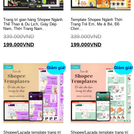
Trang trí gian hàng Shopee Ngành
Template Shopee Ngành Thời
Thể Thao & Du Lịch, Giày Dép
Trang Trẻ Em, Mẹ & Bé, Đồ
Nam, Thời Trang Nam…
Chơi…
339.000
VND
339.000
VND
199.000
VND
199.000
VND
Thêm vào giỏ hàng
Thêm vào giỏ hàng
Giảm giá!
Giảm giá!
Shopee/Lazada template trang trí
Shopee/Lazada template trang trí