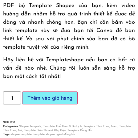
PDF bộ Template Shopee của bạn, kèm video
hướng dẫn nhằm hỗ trợ quá trình thiết kế được dễ
dàng và nhanh chóng hơn. Bạn chỉ cần bấm vào
link template này sẽ đưa bạn tới Canva để bạn
thiết kế. Và sau vài phút chỉnh sửa bạn đã có bộ
template tuyệt vời của riêng mình.
Hãy liên hệ với Templateshope nếu bạn có bất cứ
vấn đề nào nhé. Chúng tôi luôn sẵn sàng hỗ trợ
bạn một cách tốt nhất!
Thêm vào giỏ hàng
SKU
B34
Categories
Shopee Template
,
Template Thể Thao & Du Lịch
,
Template Thời Trang Nam
,
Template
Thời Trang Nữ
,
Template Điện Thoại & Phụ Kiện
,
Template Đồng Hồ
Tags
shopee template
,
template shopee ngành đồng hồ