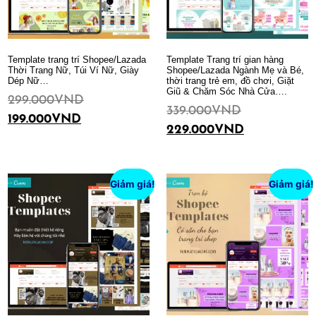
Template trang trí Shopee/Lazada
Template Trang trí gian hàng
Thời Trang Nữ, Túi Ví Nữ, Giày
Shopee/Lazada Ngành Mẹ và Bé,
Dép Nữ…
thời trang trẻ em, đồ chơi, Giặt
Giũ & Chăm Sóc Nhà Cửa….
299.000
VND
339.000
VND
199.000
VND
229.000
VND
Thêm vào giỏ hàng
Thêm vào giỏ hàng
Giảm giá!
Giảm giá!