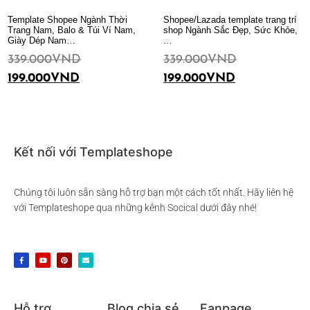
Template Shopee Ngành Thời
Shopee/Lazada template trang trí
Trang Nam, Balo & Túi Ví Nam,
shop Ngành Sắc Đẹp, Sức Khỏe,
Giày Dép Nam…
…
339.000
VND
339.000
VND
199.000
VND
199.000
VND
Thêm vào giỏ hàng
Thêm vào giỏ hàng
Kết nối với Templateshope
Chúng tôi luôn sẵn sàng hỗ trợ bạn một cách tốt nhất. Hãy liên hệ
với Templateshope qua những kênh Socical dưới đây nhé!
Hỗ trợ
Blog chia sẻ
Fanpage