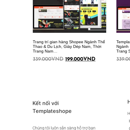
Trang trí gian hàng Shopee Ngành Thể
Templa
Thao & Du Lịch, Giày Dép Nam, Thời
Ngành 
Trang Nam…
Trang 
339.000
VND
199.000
VND
339.0
Thêm vào giỏ hàng
Thêm vào giỏ hàng
H
Kết nối với
Templateshope
H
Chúng tôi luôn sẵn sàng hỗ trợ bạn