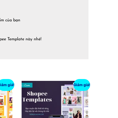
hẩm của bạn
ee Template này nhé!
iảm giá!
Giảm giá!