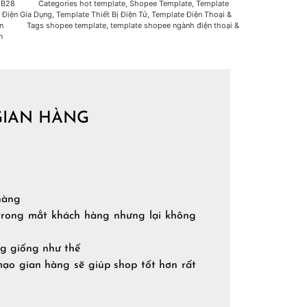
U
B28
Categories
hot template
,
Shopee Template
,
Template
ị Điện Gia Dụng
,
Template Thiết Bị Điện Tử
,
Template Điện Thoại &
n
Tags
shopee template
,
template shopee ngành điện thoại &
n
GIAN HÀNG
 hàng
 trong mắt khách hàng nhưng lại không
ng giống như thế
mạo gian hàng sẽ giúp shop tốt hơn rất