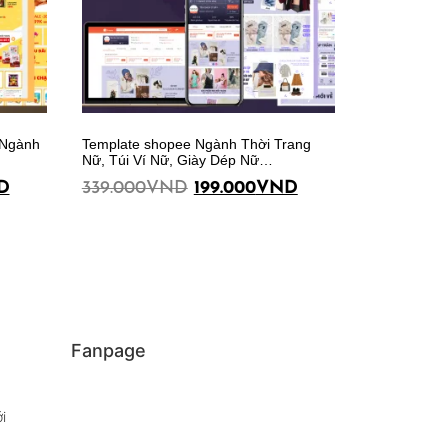
 Ngành
Template shopee Ngành Thời Trang
Nữ, Túi Ví Nữ, Giày Dép Nữ…
D
339.000
VND
199.000
VND
Thêm vào giỏ hàng
Fanpage
i