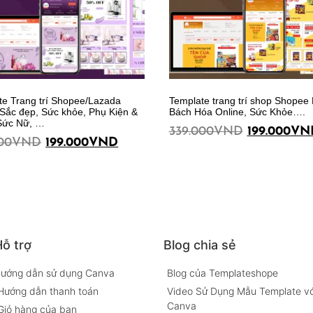
te Trang trí Shopee/Lazada
Template trang trí shop Shopee
Sắc đẹp, Sức khỏe, Phụ Kiện &
Bách Hóa Online, Sức Khỏe….
Sức Nữ, …
339.000
VND
199.000
VN
00
VND
199.000
VND
Thêm vào giỏ hàng
ỗ trợ
Blog chia sẻ
ướng dẫn sử dụng Canva
Blog của Templateshope
Hướng dẫn thanh toán
Video Sử Dụng Mẫu Template vớ
Canva
Giỏ hàng của bạn