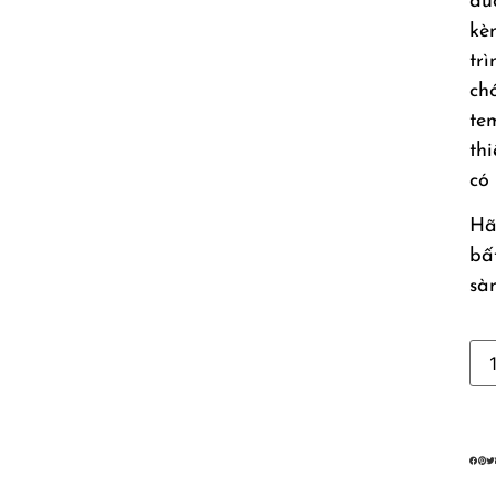
đư
kè
tr
ch
te
th
có
Hã
bấ
sà