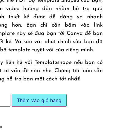
ợc file PDF bộ Template Shopee của bạn,
m video hướng dẫn nhằm hỗ trợ quá
ình thiết kế được dễ dàng và nhanh
óng hơn. Bạn chỉ cần bấm vào link
mplate này sẽ đưa bạn tới Canva để bạn
iết kế. Và sau vài phút chỉnh sửa bạn đã
 bộ template tuyệt vời của riêng mình.
y liên hệ với Templateshope nếu bạn có
t cứ vấn đề nào nhé. Chúng tôi luôn sẵn
ng hỗ trợ bạn một cách tốt nhất!
Thêm vào giỏ hàng