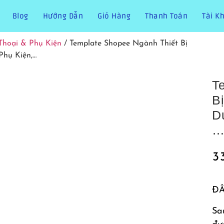
Blog
Hướng Dẫn
Giỏ Hàng
Thanh Toán
Tài K
Thoại & Phụ Kiện
/ Template Shopee Ngành Thiết Bị
Phụ Kiện,…
T
Bị
D
3
ĐÂ
Sa