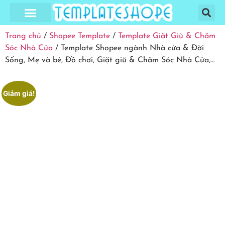
Trang Chủ
Cửa Hàng
Hướng Dẫn
Giỏ Hàng
Thanh Toán
Tài Khoản
Trang chủ
/
Shopee Template
/
Template Giặt Giũ & Chăm
Sóc Nhà Cửa
/ Template Shopee ngành Nhà cửa & Đời
Sống, Mẹ và bé, Đồ chơi, Giặt giũ & Chăm Sóc Nhà Cửa,…
Giảm giá!