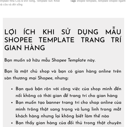
emplate Nhà Cửa & Đời Sống
,
Template Sức Khỏe
Tags
shopee template
,
template shopee ngành
hà cửa và đời sống
LỢI ÍCH KHI SỬ DỤNG MẪU
SHOPEE TEMPLATE TRANG TRÍ
GIAN HÀNG
Bạn muốn sở hữu mẫu Shopee Template này.
Bạn là một chủ shop và bạn có gian hàng online trên
sàn thương mại Shopee, nhưng:
Bạn quá bận rộn với công việc của shop mình đến
nổi không có thời gian để trang trí cho gian hàng
Bạn muốn tạo banner trang trí cho shop online của
mình trông thật sang trọng và lung linh trong mắt
khách hàng nhưng lại không biết làm thế nào
Bạn thấy gian hàng của đối thủ trong thật chuyên