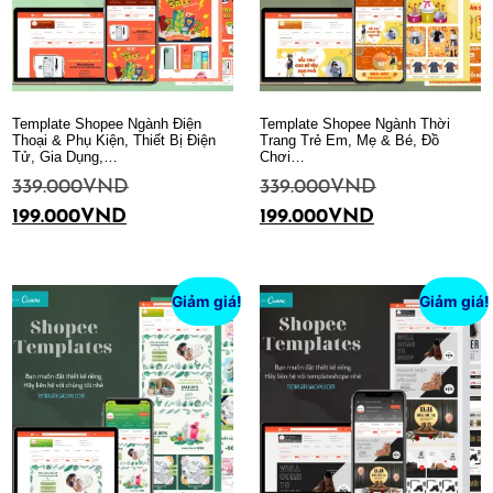
Template Shopee Ngành Điện
Template Shopee Ngành Thời
Thoại & Phụ Kiện, Thiết Bị Điện
Trang Trẻ Em, Mẹ & Bé, Đồ
Tử, Gia Dụng,…
Chơi…
339.000
VND
339.000
VND
199.000
VND
199.000
VND
Thêm vào giỏ hàng
Thêm vào giỏ hàng
Giảm giá!
Giảm giá!