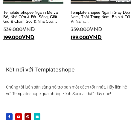
Template Shopee Ngành Mẹ và
Template shopee Ngành Giày Dép
Bé, Nhà Cửa & Đời Sống, Giặt
Nam, Thời Trang Nam, Balo & Túi
Giũ & Chăm Sóc & Nhà Cửa…
Ví Nam,…
339.000
VND
339.000
VND
199.000
VND
199.000
VND
Thêm vào giỏ hàng
Thêm vào giỏ hàng
Kết nối với Templateshope
Chúng tôi luôn sẵn sàng hỗ trợ bạn một cách tốt nhất. Hãy liên hệ
với Templateshope qua những kênh Socical dưới đây nhé!