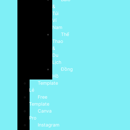
&
Túi
Ví
Nam
Thể
Thao
&
Du
Lịch
Đồng
Hồ
Template
Lẻ
Free
Template
Canva
Pro
Instagram