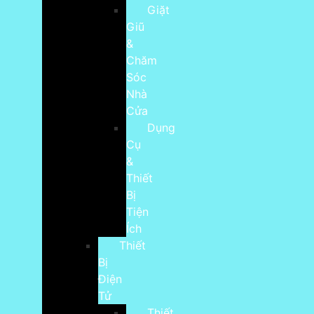
Giặt
Giũ
&
Chăm
Sóc
Nhà
Cửa
Dụng
Cụ
&
Thiết
Bị
Tiện
Ích
Thiết
Bị
Điện
Tử
Thiết