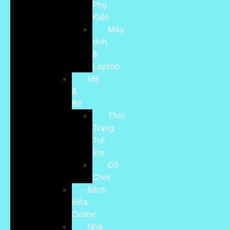
Phụ
Kiện
Máy
tính
&
Laptop
Mẹ
&
Bé
Thời
Trang
Trẻ
Em
Đồ
Chơi
Bách
Hóa
Online
Nhà