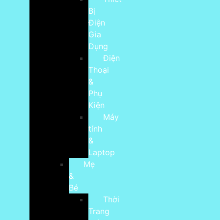
Bị
Điện
Gia
Dụng
Điện
Thoại
&
Phụ
Kiện
Máy
tính
&
Laptop
Mẹ
&
Bé
Thời
Trang