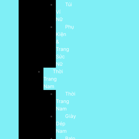
Túi
Ví
Nữ
Phụ
Kiện
&
Trang
Sức
Nữ
Thời
Trang
Nam
Thời
Trang
Nam
Giày
Dép
Nam
Balo