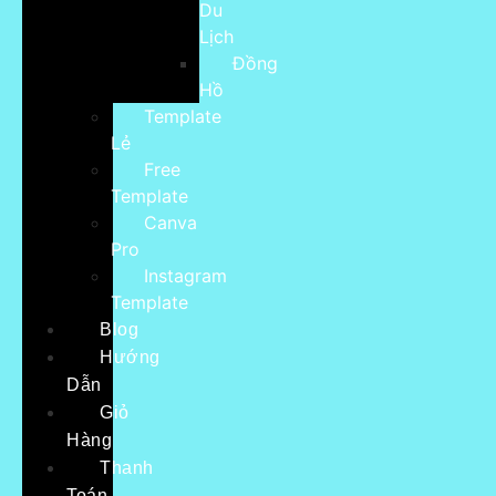
Du
Lịch
Đồng
Hồ
Template
Lẻ
Free
Template
Canva
Pro
Instagram
Template
Blog
Hướng
Dẫn
Giỏ
Hàng
Thanh
Toán