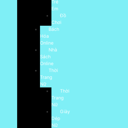
Trẻ
Em
Đồ
Chơi
Bách
Hóa
Online
Nhà
Sách
Online
Thời
Trang
Nữ
Thời
Trang
Nữ
Giày
Dép
Nữ