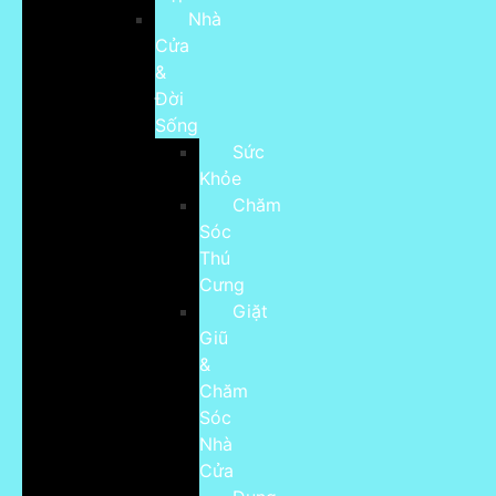
Nhà
Cửa
&
Đời
Sống
Sức
Khỏe
Chăm
Sóc
Thú
Cưng
Giặt
Giũ
&
Chăm
Sóc
Nhà
Cửa