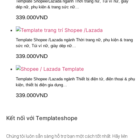
Template Shopee/Lazada ngành Thời trang nữ, Túi ví nữ, giày
dép nữ, phụ kiện & trang sức nữ…
339.000
VND
Thêm vào giỏ hàng
Template Shopee /Lazada ngành Thời trang nữ, phụ kiện & trang
sức nữ, Túi ví nữ, giày dép nữ…
339.000
VND
Thêm vào giỏ hàng
Template Shopee /Lazada ngành Thiết bị điện tử, điện thoại & phụ
kiện, thiết bị điện gia dụng…
339.000
VND
Thêm vào giỏ hàng
Kết nối với Templateshope
Chúng tôi luôn sẵn sàng hỗ trợ bạn một cách tốt nhất. Hãy liên