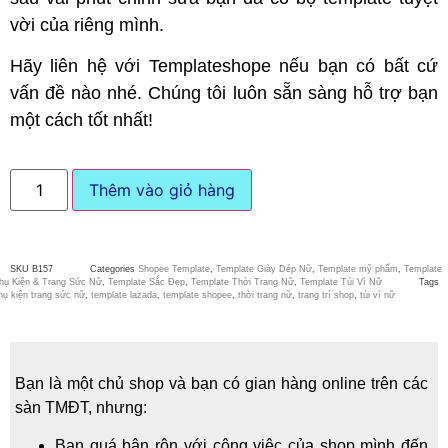
vời của riêng mình.
Hãy liên hệ với Templateshope nếu bạn có bất cứ
vấn đề nào nhé. Chúng tôi luôn sẵn sàng hỗ trợ bạn
một cách tốt nhất!
Thêm vào giỏ hàng
SKU
B157
Categories
Shopee Template
,
Template Giày Dép Nữ
,
Template mỹ phẩm
,
Template
hụ Kiện & Trang Sức Nữ
,
Template Sắc Đẹp
,
Template Thời Trang Nữ
,
Template Túi Ví Nữ
Tags
hụ kiện trang sức nữ
,
template lazada
,
template shopee
,
thời trang nữ
,
trang trí shop
,
túi ví nữ
Bạn là một chủ shop và bạn có gian hàng online trên các
sàn TMĐT, nhưng:
Bạn quá bận rộn với công việc của shop mình đến