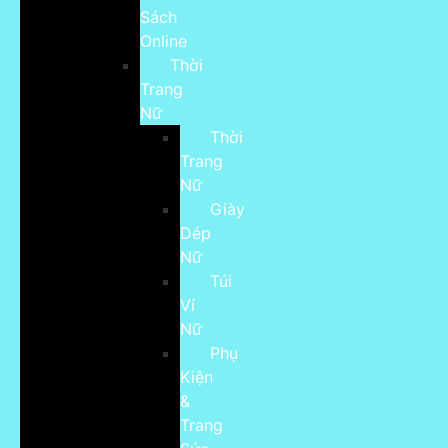
Sách
Online
Thời
Trang
Nữ
Thời
Trang
Nữ
Giày
Dép
Nữ
Túi
Ví
Nữ
Phụ
Kiện
&
Trang