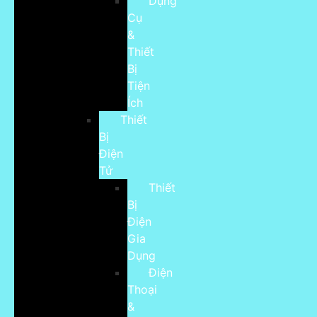
Dụng
Cụ
&
Thiết
Bị
Tiện
Ích
Thiết
Bị
Điện
Tử
Thiết
Bị
Điện
Gia
Dụng
Điện
Thoại
&