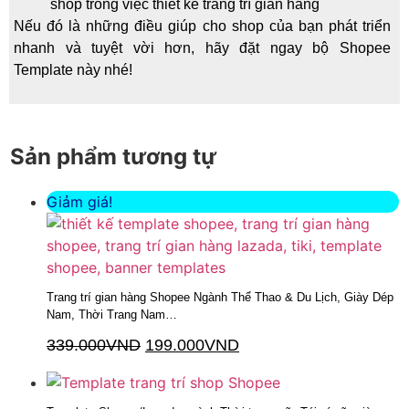
shop trong việc thiết kế trang trí gian hàng
Nếu đó là những điều giúp cho shop của bạn phát triển
nhanh và tuyệt vời hơn, hãy đặt ngay bộ Shopee
Template này nhé!
Sản phẩm tương tự
Giảm giá!
Trang trí gian hàng Shopee Ngành Thể Thao & Du Lịch, Giày Dép
Nam, Thời Trang Nam…
339.000
VND
199.000
VND
Thêm vào giỏ hàng