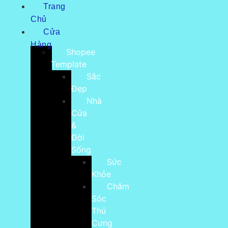
Trang
Chủ
Cửa
Hàng
Shopee
Template
Sắc
Đẹp
Nhà
Cửa
&
Đời
Sống
Sức
Khỏe
Chăm
Sóc
Thú
Cưng