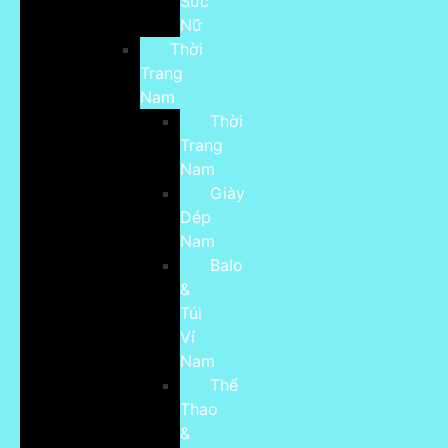
Sức
Nữ
Thời
Trang
Nam
Thời
Trang
Nam
Giày
Dép
Nam
Balo
&
Túi
Ví
Nam
Thể
Thao
&