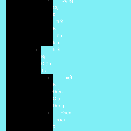
Dụng
Cụ
&
Thiết
Bị
Tiện
Ích
Thiết
Bị
Điện
Tử
Thiết
Bị
Điện
Gia
Dụng
Điện
Thoại
&