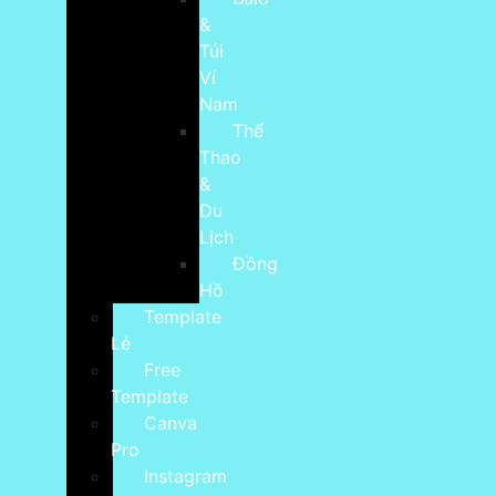
&
Túi
Ví
Nam
Thể
Thao
&
Du
Lịch
Đồng
Hồ
Template
Lẻ
Free
Template
Canva
Pro
Instagram