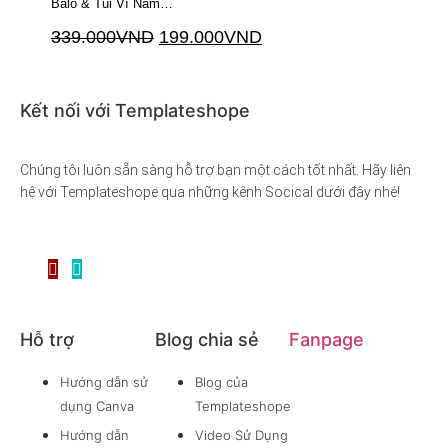
Balo & Túi Ví Nam…
339.000
VND
199.000
VND
Thêm vào giỏ hàng
Kết nối với Templateshope
Chúng tôi luôn sẵn sàng hỗ trợ bạn một cách tốt nhất. Hãy liên
hệ với Templateshope qua những kênh Socical dưới đây nhé!
Hỗ trợ
Blog chia sẻ
Fanpage
Hướng dẫn sử
Blog của
dụng Canva
Templateshope
Hướng dẫn
Video Sử Dụng