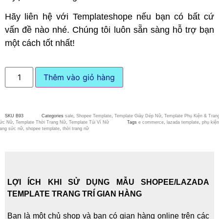
Hãy liên hệ với Templateshope nếu bạn có bất cứ
vấn đề nào nhé. Chúng tôi luôn sẵn sàng hỗ trợ bạn
một cách tốt nhất!
Thêm vào giỏ hàng
SKU
B93
Categories
sale
,
Shopee Template
,
Template Giày Dép Nữ
,
Template Phụ Kiện & Tran
ức Nữ
,
Template Thời Trang Nữ
,
Template Túi Ví Nữ
Tags
e commerce
,
lazada template
,
phụ kiện
rang sức nữ
,
shopee template
,
thời trang nữ
LỢI ÍCH KHI SỬ DỤNG MẪU SHOPEE/LAZADA
TEMPLATE TRANG TRÍ GIAN HÀNG
Bạn là một chủ shop và bạn có gian hàng online trên các