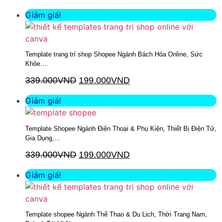
Giảm giá!
Template trang trí shop Shopee Ngành Bách Hóa Online, Sức
Khỏe….
339.000
VND
199.000
VND
Thêm vào giỏ hàng
Giảm giá!
Template Shopee Ngành Điện Thoại & Phụ Kiện, Thiết Bị Điện Tử,
Gia Dụng,…
339.000
VND
199.000
VND
Thêm vào giỏ hàng
Giảm giá!
Template shopee Ngành Thể Thao & Du Lịch, Thời Trang Nam,