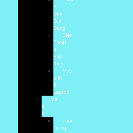
Bị
Điện
Gia
Dụng
Điện
Thoại
&
Phụ
Kiện
Máy
tính
&
Laptop
Mẹ
&
Bé
Thời
Trang