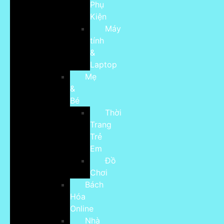
Phụ
Kiện
Máy
tính
&
Laptop
Mẹ
&
Bé
Thời
Trang
Trẻ
Em
Đồ
Chơi
Bách
Hóa
Online
Nhà