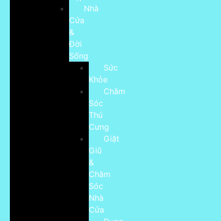
Nhà
Cửa
&
Đời
Sống
Sức
Khỏe
Chăm
Sóc
Thú
Cưng
Giặt
Giũ
&
Chăm
Sóc
Nhà
Cửa