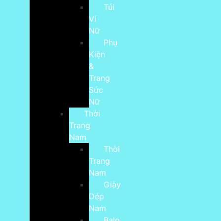
Túi
Ví
Nữ
Phụ
Kiện
&
Trang
Sức
Nữ
Thời
Trang
Nam
Thời
Trang
Nam
Giày
Dép
Nam
Balo