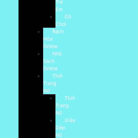
Trẻ
Em
Đồ
Chơi
Bách
Hóa
Online
Nhà
Sách
Online
Thời
Trang
Nữ
Thời
Trang
Nữ
Giày
Dép
Nữ