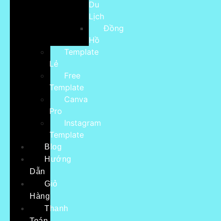
Du
Lịch
Đồng
Hồ
Template
Lẻ
Free
Template
Canva
Pro
Instagram
Template
Blog
Hướng
Dẫn
Giỏ
Hàng
Thanh
Toán