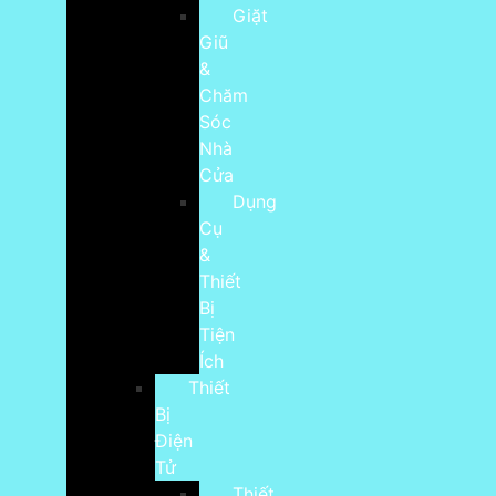
Giặt
Giũ
&
Chăm
Sóc
Nhà
Cửa
Dụng
Cụ
&
Thiết
Bị
Tiện
Ích
Thiết
Bị
Điện
Tử
Thiết