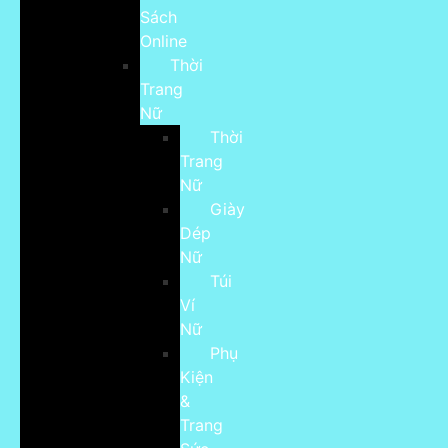
Sách
Online
Thời
Trang
Nữ
Thời
Trang
Nữ
Giày
Dép
Nữ
Túi
Ví
Nữ
Phụ
Kiện
&
Trang