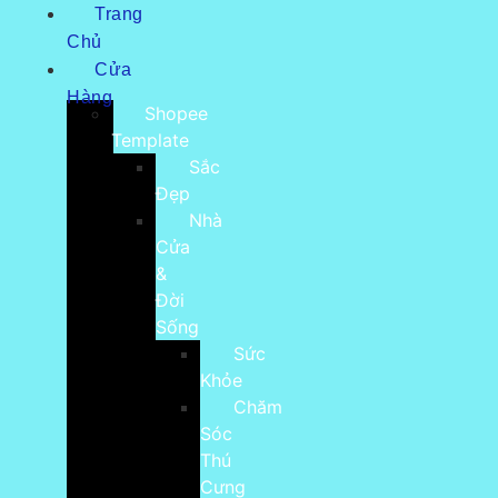
Trang
Chủ
Cửa
Hàng
Shopee
Template
Sắc
Đẹp
Nhà
Cửa
&
Đời
Sống
Sức
Khỏe
Chăm
Sóc
Thú
Cưng