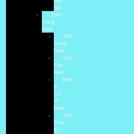
Sức
Nữ
Thời
Trang
Nam
Thời
Trang
Nam
Giày
Dép
Nam
Balo
&
Túi
Ví
Nam
Thể
Thao
&