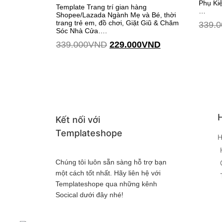
Phụ Kiệ
Template Trang trí gian hàng
…
Shopee/Lazada Ngành Mẹ và Bé, thời
trang trẻ em, đồ chơi, Giặt Giũ & Chăm
339.0
Sóc Nhà Cửa….
339.000
VND
229.000
VND
Thêm vào giỏ hàng
Thêm vào giỏ hàng
H
Kết nối với
Templateshope
H
Chúng tôi luôn sẵn sàng hỗ trợ bạn
một cách tốt nhất. Hãy liên hệ với
Templateshope qua những kênh
Socical dưới đây nhé!