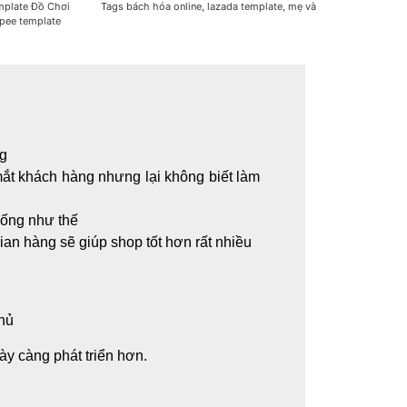
mplate Đồ Chơi
Tags
bách hóa online
,
lazada template
,
mẹ và
pee template
ng
 mắt khách hàng nhưng lại không biết làm
iống như thế
ian hàng sẽ giúp shop tốt hơn rất nhiều
thủ
y càng phát triển hơn.