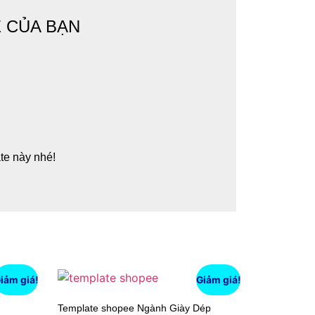
 CỦA BẠN
te này nhé!
iảm giá!
Giảm giá!
Template shopee Ngành Giày Dép