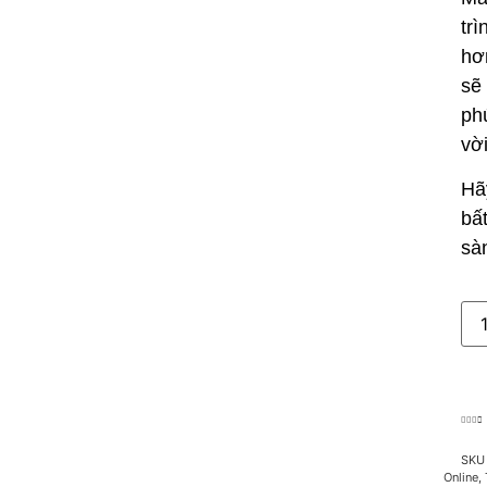
tr
hơ
sẽ
ph
vờ
Hã
bấ
sà
SK
Online
,