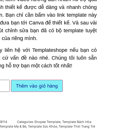
ình thiết kế được dễ dàng và nhanh chóng
n. Bạn chỉ cần bấm vào link template này
 đưa bạn tới Canva để thiết kế. Và sau vài
út chỉnh sửa bạn đã có bộ template tuyệt
i của riêng mình.
y liên hệ với Templateshope nếu bạn có
t cứ vấn đề nào nhé. Chúng tôi luôn sẵn
ng hỗ trợ bạn một cách tốt nhất!
Thêm vào giỏ hàng
U
B114
Categories
Shopee Template
,
Template Bách Hóa
Template Mẹ & Bé
,
Template Sức Khỏe
,
Template Thời Trang Trẻ