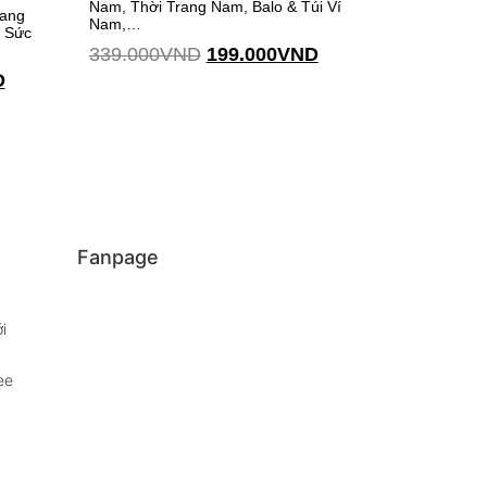
Nam, Thời Trang Nam, Balo & Túi Ví
rang
Nam,…
g Sức
339.000
VND
199.000
VND
D
Thêm vào giỏ hàng
Fanpage
i
ee