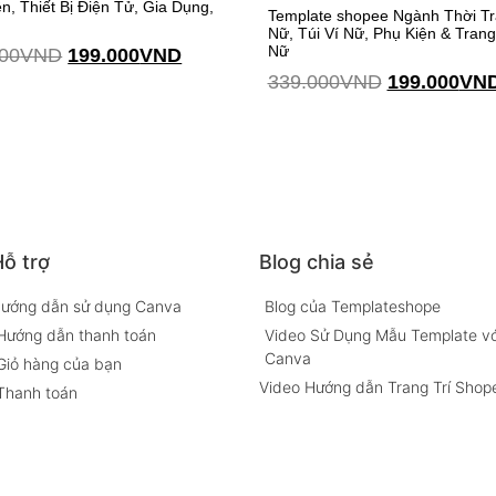
n, Thiết Bị Điện Tử, Gia Dụng,
Template shopee Ngành Thời T
Nữ, Túi Ví Nữ, Phụ Kiện & Tran
Nữ
00
VND
199.000
VND
339.000
VND
199.000
VN
Thêm vào giỏ hàng
ỗ trợ
Blog chia sẻ
ướng dẫn sử dụng Canva
Blog của Templateshope
Hướng dẫn thanh toán
Video Sử Dụng Mẫu Template vớ
Canva
Giỏ hàng của bạn
Video Hướng dẫn Trang Trí Shop
Thanh toán