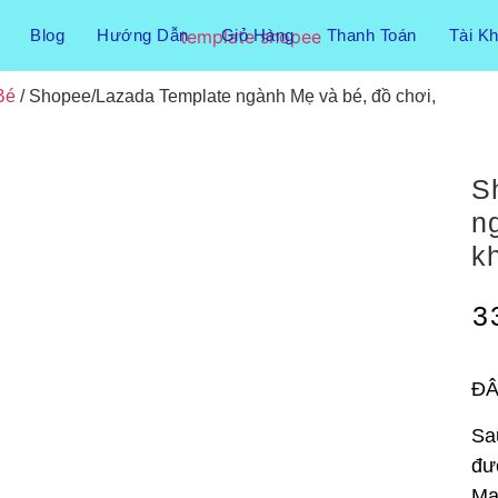
Blog
Hướng Dẫn
Giỏ Hàng
Thanh Toán
Tài K
Bé
/ Shopee/Lazada Template ngành Mẹ và bé, đồ chơi,
S
n
k
3
ĐÂ
Sa
đư
Ma