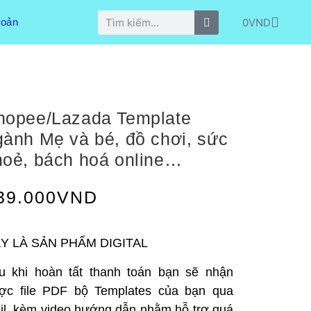
0
VND
hoản
hopee/Lazada Template
gành Mẹ và bé, đồ chơi, sức
hoẻ, bách hoá online…
39.000
VND
Y LÀ SẢN PHẨM DIGITAL
u khi hoàn tất thanh toán bạn sẽ nhận
ợc file PDF bộ Templates của bạn qua
il, kèm video hướng dẫn nhằm hỗ trợ quá