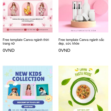
Free template Canva ngành thời
Free template Canva ngành sắc
trang nữ
đẹp, sức khỏe
0
VND
0
VND
Thêm vào giỏ hàng
Thêm vào giỏ hàng