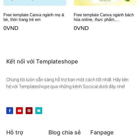
Free template Canva ngành mẹ &
Free template Canva ngành bách
bé, thời trang trẻ em
hóa online, thực phẩm,…
0
VND
0
VND
Thêm vào giỏ hàng
Thêm vào giỏ hàng
Kết nối với Templateshope
Chúng tôi luôn sẵn sàng hỗ trợ bạn một cách tốt nhất. Hãy liên
hệ với Templateshope qua những kênh Socical dưới đây nhé!
Hỗ trợ
Blog chia sẻ
Fanpage